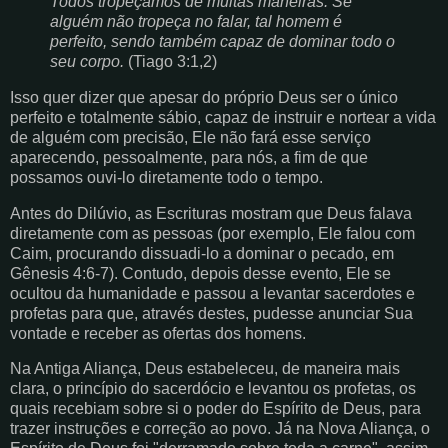
Todos tropeçamos de muitas maneiras. Se
alguém não tropeça no falar, tal homem é
perfeito, sendo também capaz de dominar todo o
seu corpo.
(Tiago 3:1,2)
Isso quer dizer que apesar do próprio Deus ser o único
perfeito e totalmente sábio, capaz de instruir e nortear a vida
de alguém com precisão, Ele não fará esse serviço
aparecendo, pessoalmente, para nós, a fim de que
possamos ouvi-lo diretamente todo o tempo.
Antes do Dilúvio, as Escrituras mostram que Deus falava
diretamente com as pessoas (por exemplo, Ele falou com
Caim, procurando dissuadi-lo a dominar o pecado, em
Gênesis 4:6-7). Contudo, depois desse evento, Ele se
ocultou da humanidade e passou a levantar sacerdotes e
profetas para que, através destes, pudesse anunciar Sua
vontade e receber as ofertas dos homens.
Na Antiga Aliança, Deus estabeleceu, de maneira mais
clara, o princípio do sacerdócio e levantou os profetas, os
quais recebiam sobre si o poder do Espírito de Deus, para
trazer instruções e correção ao povo. Já na Nova Aliança, o