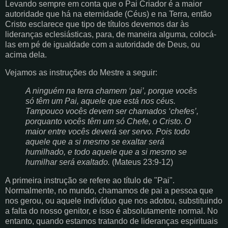
Levando sempre em conta que o Pai Criador é a maior
autoridade que há na eternidade (Céus) e na Terra, então
Cristo esclarece que tipo de títulos devemos dar às
lideranças eclesiásticas, para, de maneira alguma, colocá-
las em pé de igualdade com a autoridade de Deus, ou
acima dela.
Vejamos as instruções do Mestre a seguir:
A ninguém na terra chamem ‘pai’, porque vocês
só têm um Pai, aquele que está nos céus.
Tampouco vocês devem ser chamados ‘chefes’,
porquanto vocês têm um só Chefe, o Cristo. O
maior entre vocês deverá ser servo. Pois todo
aquele que a si mesmo se exaltar será
humilhado, e todo aquele que a si mesmo se
humilhar será exaltado.
(Mateus 23:9-12)
A primeira instrução se refere ao título de "Pai".
Normalmente, no mundo, chamamos de pai a pessoa que
nos gerou, ou aquele indivíduo que nos adotou, substituindo
a falta do nosso genitor, e isso é absolutamente normal. No
entanto, quando estamos tratando de lideranças espirituais