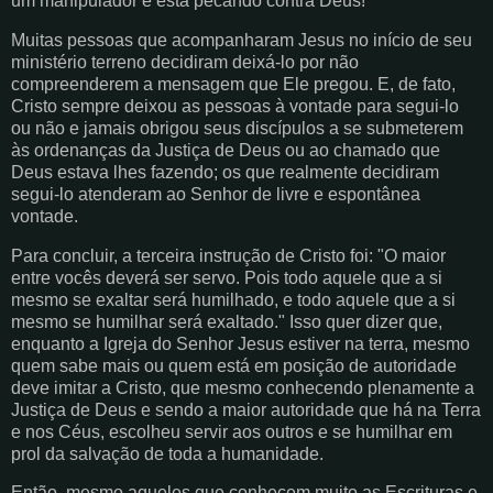
um manipulador e está pecando contra Deus!
Muitas pessoas que acompanharam Jesus no início de seu
ministério terreno decidiram deixá-lo por não
compreenderem a mensagem que Ele pregou. E, de fato,
Cristo sempre deixou as pessoas à vontade para segui-lo
ou não e jamais obrigou seus discípulos a se submeterem
às ordenanças da Justiça de Deus ou ao chamado que
Deus estava lhes fazendo; os que realmente decidiram
segui-lo atenderam ao Senhor de livre e espontânea
vontade.
Para concluir, a terceira instrução de Cristo foi: "O maior
entre vocês deverá ser servo. Pois todo aquele que a si
mesmo se exaltar será humilhado, e todo aquele que a si
mesmo se humilhar será exaltado." Isso quer dizer que,
enquanto a Igreja do Senhor Jesus estiver na terra, mesmo
quem sabe mais ou quem está em posição de autoridade
deve imitar a Cristo, que mesmo conhecendo plenamente a
Justiça de Deus e sendo a maior autoridade que há na Terra
e nos Céus, escolheu servir aos outros e se humilhar em
prol da salvação de toda a humanidade.
Então, mesmo aqueles que conhecem muito as Escrituras e