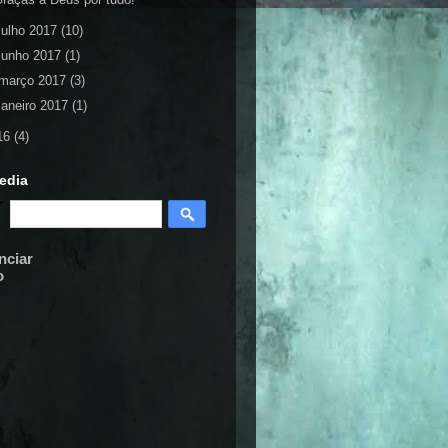
julho 2017
(10)
junho 2017
(1)
março 2017
(3)
janeiro 2017
(1)
16
(4)
edia
nciar
o