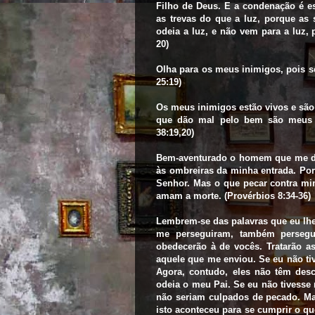
Filho de Deus. E a condenação é 
as trevas do que a luz, porque as
odeia a luz, e não vem para a luz,
20)
Olha para os meus inimigos, pois s
25:19)
Os meus inimigos estão vivos e são
que dão mal pelo bem são meus a
38:19,20)
Bem-aventurado o homem que me dá
às ombreiras da minha entrada. Por
Senhor. Mas o que pecar contra mi
amam a morte. (Provérbios 8:34-36)
Lembrem-se das palavras que eu lhe
me perseguiram, também persegu
obedecerão à de vocês. Tratarão 
aquele que me enviou. Se eu não ti
Agora, contudo, eles não têm des
odeia o meu Pai. Se eu não tivesse
não seriam culpados de pecado. Ma
isto aconteceu para se cumprir o qu