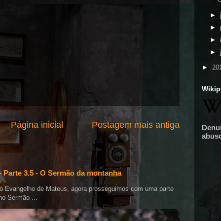
►
►
►
►
►
20
Wikip
Página inicial
Postagem mais antiga
Denu
abus
- Parte 3.5 - O Sermão da montanha
do Evangelho de Mateus, agora prosseguimos com uma parte
no Sermão ...