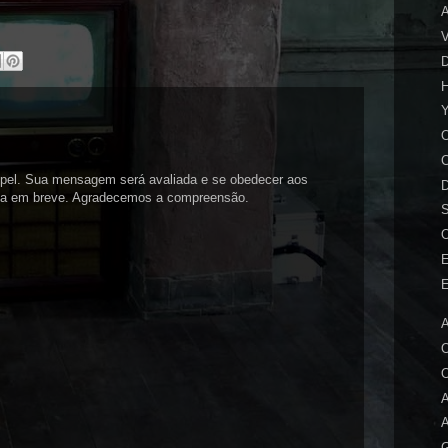
A
V
D
H
Y
O
C
spel. Sua mensagem será avaliada e se obedecer aos
D
tada em breve. Agradecemos a compreensão.
O
E
E
O
O
A
A
G