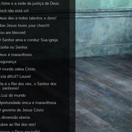
 fome e a sede da justiça de Deus.
ocê não está só!
eus deu a todos talentos e dons!
ow Jesus loves your church!
ou are blessed
 Senhor ama e conduz Sua igreja.
onfie no Senhor.
eus é maravilhoso.
Segurança
 mundo odeia Cristo.
stá difícil? Louve!
le é o Rei dos reis, o Senhor dos
senhores!
A Luz do mundo
portunidade única e maravilhosa
 governo de Jesus Cristo
 dimensão eterna
dore ao Rei dos reis!
raças a Deus por tudo!