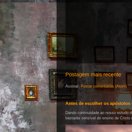
Postagem mais recente
Assinar:
Postar comentários (Atom)
Antes de escolher os apóstolos 
Dando continuidade ao nosso estudo 
bastante sensível do ensino de Cristo 