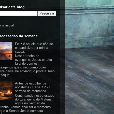
isar este blog
na inicial
acessadas da semana
Feliz é aquele que não se
escandaliza por minha
causa.
Nesse trecho do
evangelho, Jesus estava
falando com os
sageiros que o seu primo João
ista havia lhe enviado; o profeta João,
 naque...
Antes de escolher os
apóstolos - Parte 3.2 - O
sermão da montanha
Continuando nosso estudo
do Evangelho de Mateus,
agora no Sermão da
tanha, vamos analisar o momento
que o Senhor Jesus compara