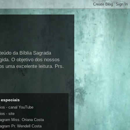
nteúdo da Bíblia Sagrada
gida. O objetivo dos nossos
s uma excelente leitura. Prs.
 especiais
ios - canal YouTube
os - site
tagram Miss. Oriana Costa
tagram Pr. Wendell Costa