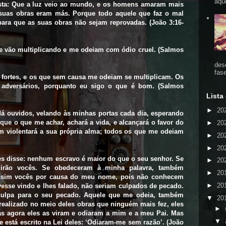
aqu
esta: Que a luz veio ao mundo, e os homens amaram mais
 suas obras eram más. Porque todo aquele que faz o mal
 para que as suas obras não sejam reprovadas. (João 3:16-
e vão multiplicando e me odeiam com ódio cruel. (Salmos
des
fas
 fortes, e os que sem causa me odeiam se multiplicam. Os
dversários, porquanto eu sigo o que é bom. (Salmos
Lista
►
20
 ouvidos, velando às minhas portas cada dia, esperando
que o que me achar, achará a vida, e alcançará o favor do
►
20
m violentará a sua própria alma; todos os que me odeiam
►
20
►
20
s disse: nenhum escravo é maior do que o seu senhor. Se
►
20
irão vocês. Se obedeceram à minha palavra, também
►
20
assim vocês por causa do meu nome, pois não conhecem
►
20
vesse vindo e lhes falado, não seriam culpados de pecado.
culpa para o seu pecado. Aquele que me odeia, também
▼
20
 realizado no meio deles obras que ninguém mais fez, eles
►
s agora eles as viram e odiaram a mim e a meu Pai. Mas
▼
e está escrito na Lei deles: ‘Odiaram-me sem razão’. (João