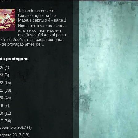
eles...
Jejuando no deserto -
Considerações sobre
Mateus capítulo 4 - parte 1
Neste texto vamos fazer a
análise do momento em
que Jesus Cristo vai para o
erto da Judéia, e ali passa por uma
e de provação antes de...
 de postagens
26
(4)
23
(3)
22
(15)
21
(38)
20
(45)
19
(7)
18
(11)
17
(34)
setembro 2017
(1)
agosto 2017
(18)