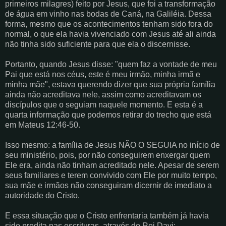
primeiros milagres) feito por Jesus, que foi a transformação
de água em vinho nas bodas de Caná, na Galiléia. Dessa
forma, mesmo que os acontecimentos tenham sido fora do
normal, o que ela havia vivenciado com Jesus até ali ainda
não tinha sido suficiente para que ela o discernisse.
Portanto, quando Jesus disse: "quem faz a vontade de meu
Pai que está nos céus, este é meu irmão, minha irmã e
minha mãe", estava querendo dizer que sua própria família
ainda não acreditava nele, assim como acreditavam os
discípulos que o seguiam naquele momento. E esta é a
quarta informação que podemos retirar do trecho que está
em Mateus 12:46-50.
Isso mesmo: a família de Jesus NÃO O SEGUIA no início de
seu ministério, pois, por não conseguirem enxergar quem
Ele era, ainda não tinham acreditado nele. Apesar de serem
seus familiares e terem convivido com Ele por muito tempo,
sua mãe e irmãos não conseguiram dicernir de imediato a
autoridade do Cristo.
E essa situação que o Cristo enfrentaria também já havia
sido predita nas escrituras, através do Rei Davi: