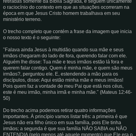
retiradas somente da Bíblia Sagrada, e seguem unicamente
o raciocínio do contexto em que as situações ocorreram na
época em que Jesus Cristo homem trabalhava em seu
ministério terreno.
O trecho completo que contém a frase da imagem que inicia
o nosso texto é o seguinte:
"Falava ainda Jesus à multidão quando sua mãe e seus
irmãos chegaram do lado de fora, querendo falar com ele.
Alguém lhe disse: Tua mãe e teus irmãos estão lá fora e
querem falar contigo. Quem é minha mãe, e quem são meus
irmãos?, perguntou ele. E, estendendo a mão para os
discípulos, disse: Aqui estão minha mãe e meus irmãos!
Pois quem faz a vontade de meu Pai que está nos céus,
este é meu irmão, minha irmã e minha mãe." (Mateus 12:46-
50)
Do trecho acima podemos retirar quatro informações
importantes. À princípio vamos listar três: a primeira é que
Jesus não era filho único em sua família, pois Ele tinha
irmãos; a segunda é que sua família NÃO SABIA ou NÃO
ENTENDIA (pelo menos até aquele momento) que Ele era o