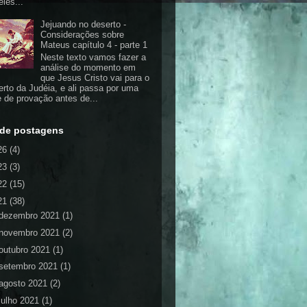
eles...
Jejuando no deserto -
Considerações sobre
Mateus capítulo 4 - parte 1
Neste texto vamos fazer a
análise do momento em
que Jesus Cristo vai para o
erto da Judéia, e ali passa por uma
e de provação antes de...
 de postagens
26
(4)
23
(3)
22
(15)
21
(38)
dezembro 2021
(1)
novembro 2021
(2)
outubro 2021
(1)
setembro 2021
(1)
agosto 2021
(2)
julho 2021
(1)