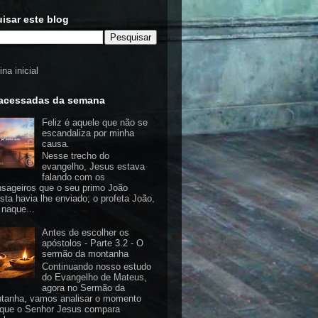
isar este blog
na inicial
acessadas da semana
Feliz é aquele que não se
escandaliza por minha
causa.
Nesse trecho do
evangelho, Jesus estava
falando com os
sageiros que o seu primo João
ista havia lhe enviado; o profeta João,
 naque...
Antes de escolher os
apóstolos - Parte 3.2 - O
sermão da montanha
Continuando nosso estudo
do Evangelho de Mateus,
agora no Sermão da
tanha, vamos analisar o momento
que o Senhor Jesus compara