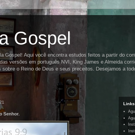
la Gospel
a Gospel! Aqui você encontra estudos feitos a partir do co
r das versões em português NVI, King James e Almeida corri
es sobre o Reino de Deus e seus preceitos. Desejamos a todo
021
Links
Agu
o Senhor.
Agui
Ins
Ins