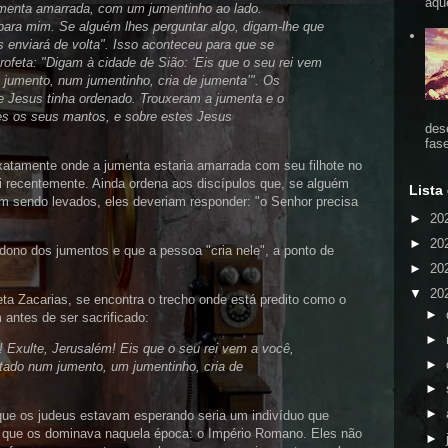
aqu
umenta amarrada, com um jumentinho ao lado.
ara mim. Se alguém lhes perguntar algo, digam-lhe que
s enviará de volta". Isso aconteceu para que se
profeta: "Digam à cidade de Sião: ‘Eis que o seu rei vem
jumento, num jumentinho, cria de jumenta’". Os
ue Jesus tinha ordenado. Trouxeram a jumenta e o
es os seus mantos, e sobre estes Jesus
des
fas
xatamente onde a jumenta estaria amarrada com seu filhote no
i recentemente. Ainda ordena aos discípulos que, se alguém
Lista
m sendo levados, eles deveriam responder: "o Senhor precisa
►
20
►
20
ono dos jumentos e que a pessoa "cria nele", a ponto de
►
20
▼
20
eta Zacarias, se encontra o trecho onde está predito como o
►
antes de ser sacrificado:
►
! Exulte, Jerusalém! Eis que o seu rei vem a você,
►
ntado num jumento, um jumentinho, cria de
►
►
ue os judeus estavam esperando seria um indivíduo que
ão que os dominava naquela época: o Império Romano. Eles não
►