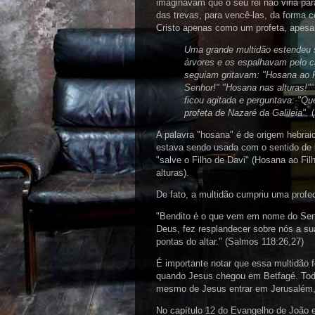
imaginavam que o seu rei não viria pa
das trevas, para vencê-las, da forma 
Cristo apenas como um profeta, apesar
Uma grande multidão estendeu 
árvores e os espalhavam pelo c
seguiam gritavam: "Hosana ao 
Senhor!" "Hosana nas alturas!"
ficou agitada e perguntava: "Qu
profeta de Nazaré da Galileia".
(
A palavra "hosana" é de origem hebraic
estava sendo usada com o sentido de l
"salve o Filho de Davi" (Hosana ao Fil
alturas).
De fato, a multidão cumpriu uma profec
"Bendito é o que vem em nome do Sen
Deus, fez resplandecer sobre nós a sua
pontas do altar." (Salmos 118:26,27)
É importante notar que essa multidão 
quando Jesus chegou em Betfagé. Toda a
mesmo de Jesus entrar em Jerusalém, 
No capítulo 12 do Evangelho de João 