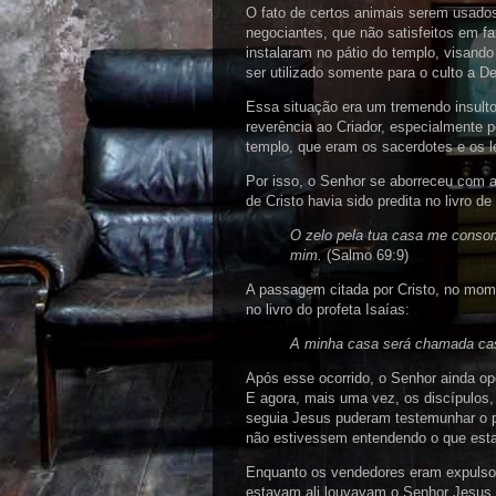
O fato de certos animais serem usados 
negociantes, que não satisfeitos em 
instalaram no pátio do templo, visando
ser utilizado somente para o culto a 
Essa situação era um tremendo insult
reverência ao Criador, especialmente p
templo, que eram os sacerdotes e os l
Por isso, o Senhor se aborreceu com 
de Cristo havia sido predita no livro d
O zelo pela tua casa me consom
mim.
(Salmo 69:9)
A passagem citada por Cristo, no mom
no livro do profeta Isaías:
A minha casa será chamada cas
Após esse ocorrido, o Senhor ainda op
E agora, mais uma vez, os discípulos,
seguia Jesus puderam testemunhar o po
não estivessem entendendo o que est
Enquanto os vendedores eram expulso
estavam ali louvavam o Senhor Jesus g