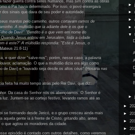
ra fazer guerra contra seres humanos, mas sim contra as obras
►
como o Pai havia determinado. Por isso, o povo enxergava
 dos sinais que dava de seu poder e autoridade.
►
►
seus mantos pelo caminho, outros cortavam ramos de
aminho. A multidão que ia adiante dele e os que o
►
Filho de Davi!" "Bendito é o que vem em nome do
▼
" Quando Jesus entrou em Jerusalém, toda a cidade
D
em é este?" A multidão respondia: "Este é Jesus, o
Mateus 21:8-11)
A
a, e quer dizer "salve-nos"; porém, nesse caso, a palavra
A
ouvor, aclamação. O que a multidão dizia era algo como
D
ho de Davi) e "louvado seja desde os altos céus" (Hosana nas
T
ia feita há muito tempo atrás pelo Rei Davi, que diz:
hor. Da casa do Senhor nós os abençoamos. O Senhor é
►
 luz. Juntem-se ao cortejo festivo, levando ramos até as
►
20
foi se formando desde Jericó, e o grupo cresceu ainda mais
►
20
quela gente ia à frente de Cristo, gritando alto, antes
►
20
o que agitou os moradores da cidade.
►
20
esse episódio é contado com outros detalhes, como veremos