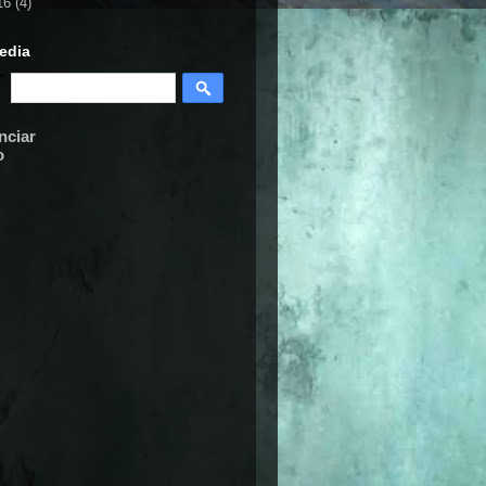
16
(4)
edia
nciar
o