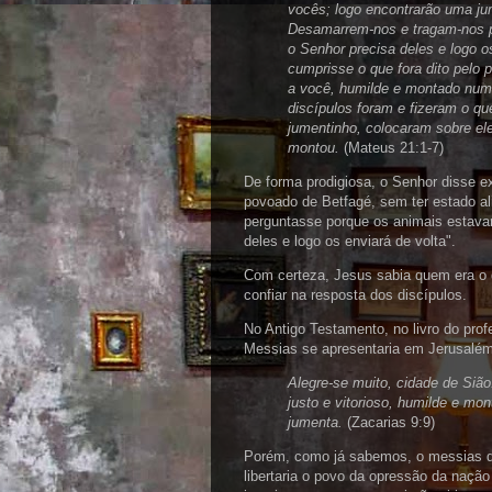
vocês; logo encontrarão uma j
Desamarrem-nos e tragam-nos p
o Senhor precisa deles e logo o
cumprisse o que fora dito pelo 
a você, humilde e montado num 
discípulos foram e fizeram o q
jumentinho, colocaram sobre el
montou.
(Mateus 21:1-7)
De forma prodigiosa, o Senhor disse e
povoado de Betfagé, sem ter estado al
perguntasse porque os animais estava
deles e logo os enviará de volta".
Com certeza, Jesus sabia quem era o d
confiar na resposta dos discípulos.
No Antigo Testamento, no livro do prof
Messias se apresentaria em Jerusalém 
Alegre-se muito, cidade de Sião
justo e vitorioso, humilde e mo
jumenta.
(Zacarias 9:9)
Porém, como já sabemos, o messias q
libertaria o povo da opressão da naç