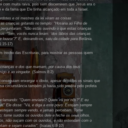
i com muita raiva, pois sem discernirem que Jesus era o
e e da fama que Ele tinha alcançado em toda a Israel.
dotes e os mestres da lei viram as coisas
as crianças gritando no templo: "Hosana ao Filho de
e perguntaram: "Não estás ouvindo o que estas crianças
s: "Sim, vocês nunca leram: ‘dos lábios das crianças
 louvor’?" E, deixando-os, saiu da cidade para Betânia,
1:15-17)
 trecho das Escrituras, para mostrar as pessoas quem
s crianças e dos que mamam, por causa dos teus
imigo e ao vingador.
(Salmos 8:2)
 conseguiam enxergar o óbvio, apesar de todos os sinais que
a circunstância também já havia sido predita pelo profeta
nclamando: "Quem enviarei? Quem irá por nós?" E eu
e!" Ele disse: "Vá, e diga a este povo: Estejam sempre
estejam sempre vendo, e jamais percebam. Torne
; torne surdos os ouvidos dele e feche os seus olhos.
hos, não ouçam com os ouvidos, e não entendam com o
rtam e sejam curados".
(Isaías 6:8-10)