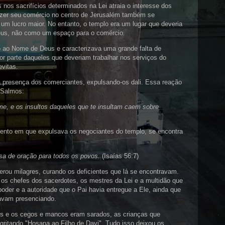
nos sacrifícios determinados na Lei atraia o interesse dos
fazer seu comércio no centro de Jerusalém também se
 um lucro maior. No entanto, o templo era um lugar que deveria
Deus, não como um espaço para o comércio.
o ao Nome de Deus e caracterizava uma grande falta de
or parte daqueles que deveriam trabalhar nos serviços do
evitas.
a presença dos comerciantes, expulsando-os dali. Essa reação
e Salmos:
e, e os insultos daqueles que te insultam caem sobre
ento em que expulsava os negociantes do templo, se encontra
a de oração para todos os povos.
(Isaías 56:7)
erou milagres, curando os deficientes que lá se encontravam.
 os chefes dos sacerdotes, os mestres da Lei e a multidão que
der e a autoridade que o Pai havia entregue a Ele, ainda que
avam presenciando.
s e os cegos e mancos eram sarados, as crianças que
ritando "Hosana ao Filho de Davi". Tudo isso deixou os