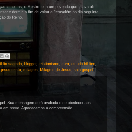
s israelitas, o Mestre foi a um povoado que ficava ali
ar e dormir, a fim de voltar a Jerusalém no dia seguinte,
ação do Reino.
íblia sagrada
,
blogger
,
cristianismo
,
cura
,
estudo bíblico
,
,
jesus cristo
,
milagres
,
Milagres de Jesus
,
sala gospel
spel. Sua mensagem será avaliada e se obedecer aos
tada em breve. Agradecemos a compreensão.