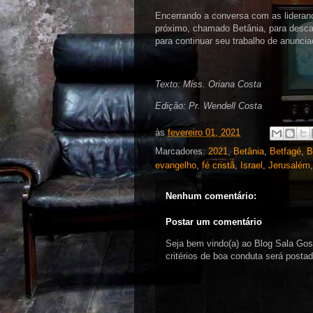
Encerrando a conversa com as liderança
próximo, chamado Betânia, para descans
para continuar seu trabalho de anunci
Texto: Miss. Oriana Costa
Edição: Pr. Wendell Costa
às
fevereiro 01, 2021
Marcadores:
2021
,
Betânia
,
Betfagé
,
B
evangelho
,
fé cristã
,
Israel
,
Jerusalém
Nenhum comentário:
Postar um comentário
Seja bem vindo(a) ao Blog Sala Go
critérios de boa conduta será pos