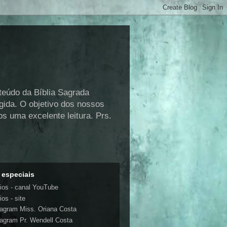
nteúdo da Bíblia Sagrada
gida. O objetivo dos nossos
s uma excelente leitura. Prs.
 especiais
ios - canal YouTube
os - site
tagram Miss. Oriana Costa
tagram Pr. Wendell Costa