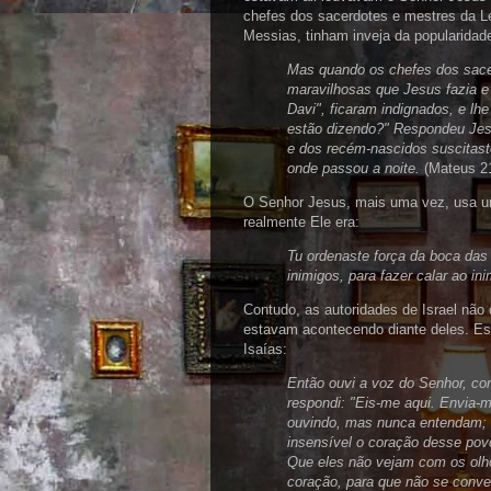
chefes dos sacerdotes e mestres da Le
Messias, tinham inveja da popularidad
Mas quando os chefes dos sacer
maravilhosas que Jesus fazia e 
Davi", ficaram indignados, e lh
estão dizendo?" Respondeu Jesu
e dos recém-nascidos suscitaste
onde passou a noite.
(Mateus 2
O Senhor Jesus, mais uma vez, usa um
realmente Ele era:
Tu ordenaste força da boca da
inimigos, para fazer calar ao in
Contudo, as autoridades de Israel não
estavam acontecendo diante deles. Ess
Isaías:
Então ouvi a voz do Senhor, co
respondi: "Eis-me aqui. Envia-m
ouvindo, mas nunca entendam; 
insensível o coração desse povo
Que eles não vejam com os ol
coração, para que não se conve