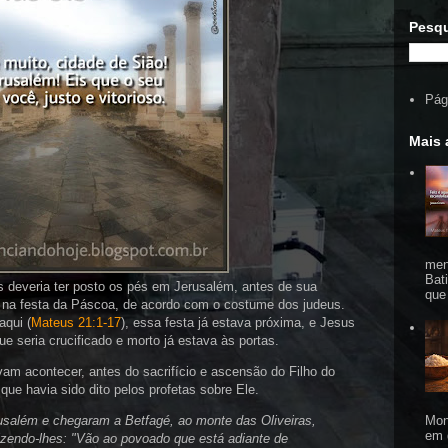
Pesqu
Pági
Mais 
men
Bat
 deveria ter posto os pés em Jerusalém, antes de sua
que
or, na festa da Páscoa, de acordo com o costume dos judeus.
aqui (
Mateus 21:1-17
), essa festa já estava próxima, e Jesus
ue seria crucificado e morto já estava às portas.
am acontecer, antes do sacrifício e ascensão do Filho do
ue havia sido dito pelos profetas sobre Ele.
Mon
salém e chegaram a Betfagé, ao monte das Oliveiras,
em 
izendo-lhes: "Vão ao povoado que está adiante de