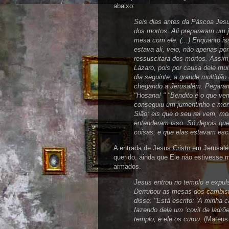
abaixo:
Seis dias antes da Páscoa Jesu
dos mortos. Ali prepararam um j
mesa com ele. (...) Enquanto i
estava ali, veio, não apenas p
ressuscitara dos mortos. Assim
Lázaro, pois por causa dele mu
dia seguinte, a grande multidão 
chegando a Jerusalém. Pegaram 
"Hosana! " "Bendito é o que ve
conseguiu um jumentinho e mont
Sião; eis que o seu rei vem, mo
entenderam isso. Só depois que 
coisas, e que elas estavam escr
A entrada de Jesus Cristo em Jerusalé
querido, ainda que Ele não estivesse
armados.
Jesus entrou no templo e expul
Derrubou as mesas dos cambist
disse: "Está escrito: ‘A minha
fazendo dela um ‘covil de ladr
templo, e ele os curou.
(Mateus 