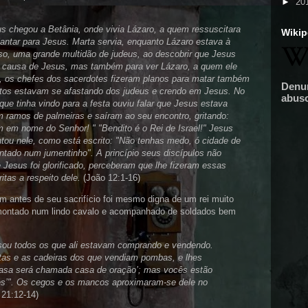
►
20
s chegou a Betânia, onde vivia Lázaro, a quem ressuscitara
Wikip
antar para Jesus. Marta servia, enquanto Lázaro estava à
sso, uma grande multidão de judeus, ao descobrir que Jesus
or causa de Jesus, mas também para ver Lázaro, a quem ele
, os chefes dos sacerdotes fizeram planos para matar também
Denu
itos estavam se afastando dos judeus e crendo em Jesus. No
abus
que tinha vindo para a festa ouviu falar que Jesus estava
ramos de palmeiras e saíram ao seu encontro, gritando:
m em nome do Senhor! " "Bendito é o Rei de Israel!" Jesus
ou nele, como está escrito: "Não tenhas medo, ó cidade de
ntado num jumentinho". A princípio seus discípulos não
Jesus foi glorificado, perceberam que lhe fizeram essas
itas a respeito dele.
(João 12:1-16)
m antes de seu sacrifício foi mesmo digna de um rei muito
 montado num lindo cavalo e acompanhado de soldados bem
sou todos os que ali estavam comprando e vendendo.
as e as cadeiras dos que vendiam pombas, e lhes
 casa será chamada casa de oração’; mas vocês estão
ões’". Os cegos e os mancos aproximaram-se dele no
21:12-14)