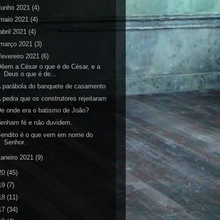
junho 2021
(4)
maio 2021
(4)
abril 2021
(4)
março 2021
(3)
fevereiro 2021
(6)
êem a César o que é de César, e a
Deus o que é de...
 parábola do banquete de casamento
 pedra que os construtores rejeitaram
e onde era o batismo de João?
enham fé e não duvidem.
Bendito é o que vem em nome do
Senhor.
janeiro 2021
(9)
20
(45)
19
(7)
18
(11)
17
(34)