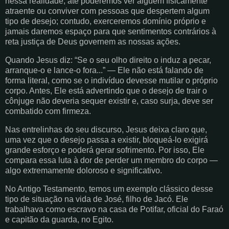
nessa realidade, até poderemos ver alguém fisicamente
atraente ou conviver com pessoas que despertem algum
tipo de desejo; contudo, exerceremos domínio próprio e
jamais daremos espaço para que sentimentos contrários à
reta justiça de Deus governem as nossas ações.
Quando Jesus diz: “Se o seu olho direito o induz a pecar,
arranque-o e lance-o fora...” — Ele não está falando de
forma literal, como se o indivíduo devesse mutilar o próprio
corpo. Antes, Ele está advertindo que o desejo de trair o
cônjuge não deveria sequer existir e, caso surja, deve ser
combatido com firmeza.
Nas entrelinhas do seu discurso, Jesus deixa claro que,
uma vez que o desejo passa a existir, bloqueá-lo exigirá
grande esforço e poderá gerar sofrimento. Por isso, Ele
compara essa luta à dor de perder um membro do corpo —
algo extremamente doloroso e significativo.
No Antigo Testamento, temos um exemplo clássico desse
tipo de situação na vida de José, filho de Jacó. Ele
trabalhava como escravo na casa de Potifar, oficial do Faraó
e capitão da guarda, no Egito.