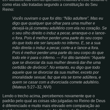
como elas são tratadas segundo a constituição do Seu
Reino:
Vocês ouviram o que foi dito: “Não adultere”. Mas eu
digo que qualquer que olhar para uma mulher e
desejá-la já cometeu adultério com ela no coração. Se
o seu olho direito o induz a pecar, arranque-o e lance-
o fora. Pois é melhor perder uma parte do seu corpo
do que todo ele ser lançado no inferno. E, se a sua
mão direita o induz a pecar, corte-a e lance-a fora.
Pois é melhor perder uma parte do seu corpo do que
todo ele ir para o inferno. ― Foi dito também: “Aquele
que se divorciar da sua mulher deverá dar-lhe uma
certidão de divórcio”. No entanto, eu digo que todo
aquele que se divorciar da sua mulher, exceto por
imoralidade sexual, faz que ela se torne adúltera, e
quem se casar com a divorciada comete adultério.
(Mateus 5:27–32, NVI)
Lendo o trecho acima, percebemos novamente que o
padrão pelo qual as coisas são julgadas no Reino de Deus
é diferenciado e muito mais elevado em comparação ao