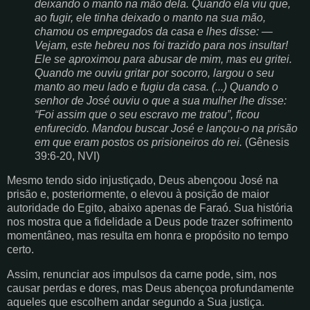
deixando o manto na mão dela. Quando ela viu que,
ao fugir, ele tinha deixado o manto na sua mão,
chamou os empregados da casa e lhes disse: ―
Vejam, este hebreu nos foi trazido para nos insultar!
Ele se aproximou para abusar de mim, mas eu gritei.
Quando me ouviu gritar por socorro, largou o seu
manto ao meu lado e fugiu da casa. (...) Quando o
senhor de José ouviu o que a sua mulher lhe disse:
“Foi assim que o seu escravo me tratou”, ficou
enfurecido. Mandou buscar José e lançou‑o na prisão
em que eram postos os prisioneiros do rei.
(Gênesis
39:6-20, NVI)
Mesmo tendo sido injustiçado, Deus abençoou José na
prisão e, posteriormente, o elevou à posição de maior
autoridade do Egito, abaixo apenas de Faraó. Sua história
nos mostra que a fidelidade a Deus pode trazer sofrimento
momentâneo, mas resulta em honra e propósito no tempo
certo.
Assim, renunciar aos impulsos da carne pode, sim, nos
causar perdas e dores, mas Deus abençoa profundamente
aqueles que escolhem andar segundo a Sua justiça.