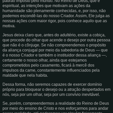
padrão imposto pelo mundo. No Reino de Deus, que é
espiritual, as intenções que motivam as ações da
humanidade são plenamente conhecidas, e, por isso, não
podemos escondê-las do nosso Criador. Assim, Ele julga as
nossas ações com maior rigor, pois conhece aquilo que as
motiva.
Jesus deixa claro que, antes do adultério, existe a cobiça,
que procede do olhar que acende o desejo por outra pessoa
que não é o cônjuge. Se não compreendemos o propósito
da aliança conjugal por meio da sabedoria de Deus — que
é o nosso Criador e também o instituidor dessa aliança —,
certamente o nosso olhar, ainda que estejamos
comprometidos pelo casamento, ficará à mercê dos
impulsos da carne, constantemente influenciados pela
maldade que nela habita.
Dessa forma, não seremos capazes de exercer domínio
próprio para bloquear o desejo ou a atração despertados em
nós, seja por um olhar, seja por um convívio inevitável.
Se, porém, compreendermos a realidade do Reino de Deus
por meio do ensino de Cristo e nos esforçarmos para andar