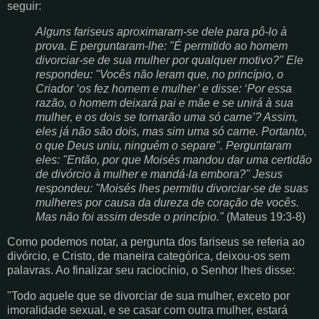
seguir:
Alguns fariseus aproximaram-se dele para pô-lo à
prova. E perguntaram-lhe: "É permitido ao homem
divorciar-se de sua mulher por qualquer motivo?" Ele
respondeu: "Vocês não leram que, no princípio, o
Criador ‘os fez homem e mulher’ e disse: ‘Por essa
razão, o homem deixará pai e mãe e se unirá à sua
mulher, e os dois se tornarão uma só carne’? Assim,
eles já não são dois, mas sim uma só carne. Portanto,
o que Deus uniu, ninguém o separe". Perguntaram
eles: "Então, por que Moisés mandou dar uma certidão
de divórcio à mulher e mandá-la embora?" Jesus
respondeu: "Moisés lhes permitiu divorciar-se de suas
mulheres por causa da dureza de coração de vocês.
Mas não foi assim desde o princípio."
(Mateus 19:3-8)
Como podemos notar, a pergunta dos fariseus se referia ao
divórcio, e Cristo, de maneira categórica, deixou-os sem
palavras. Ao finalizar seu raciocínio, o Senhor lhes disse:
"Todo aquele que se divorciar de sua mulher, exceto por
imoralidade sexual, e se casar com outra mulher, estará