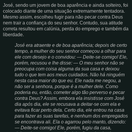
José, sendo um jovem de boa aparência e ainda solteiro, foi
colocado diante de uma situação extremamente tentadora.
Mesmo assim, escolheu fugir para não pecar contra Deus
nem trair a confiança do seu senhor. Contudo, sua atitude
correta resultou em calúnia, perda do emprego e também da
liberdade.
José era atraente e de boa aparência; depois de certo
tempo, a mulher do seu senhor começou a olhar para
ele com desejo e o convidou: ― Deite‑se comigo! Ele,
porém, recusou e lhe disse: ― O meu senhor não se
preocupa com coisa alguma da sua casa e deixou
tudo o que tem aos meus cuidados. Não há ninguém
nesta casa maior do que eu. Ele nada me negou, a
não ser a senhora, porque é a mulher dele. Como
poderia eu, então, cometer algo tão perverso e pecar
contra Deus? Assim, embora ela insistisse com José
dia após dia, ele se recusava a deitar‑se com ela e
evitava ficar perto dela. Certo dia, ele entrou na casa
para fazer as suas tarefas, e nenhum dos empregados
se encontrava ali. Ela o agarrou pelo manto, dizendo:
― Deite‑se comigo! Ele, porém, fugiu da casa,