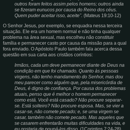
outros foram feitos assim pelos homens; outros ainda
se fizeram eunucos por causa do Reino dos céus.
Quem puder aceitar isso, aceite".
(Mateus 19:10-12)
O Senhor Jesus, por exemplo, se enquadra nessa terceira
situação. Ele era um homem normal e não tinha qualquer
problema na área sexual, mas escolheu não constituir
família e permanecer casto por causa da missão para a qual
fora enviado. O Apóstolo Paulo também fala acerca dessa
questão em sua carta aos cristãos coríntios:
Irmãos, cada um deve permanecer diante de Deus na
condição em que foi chamado. Quanto às pessoas
virgens, não tenho mandamento do Senhor, mas dou
meu parecer como alguém que, pela misericórdia de
Deus, é digno de confiança. Por causa dos problemas
atuais, penso que é melhor o homem permanecer
como está. Você está casado? Não procure separar-
se. Está solteiro? Não procure esposa. Mas, se vier a
casar-se, não comete pecado; e, se uma virgem se
casar, também não comete pecado. Mas aqueles que
se casarem enfrentarão muitas dificuldades na vida, e
eu gostaria de poupá-los disso.
(1Corintios 7:24-28)