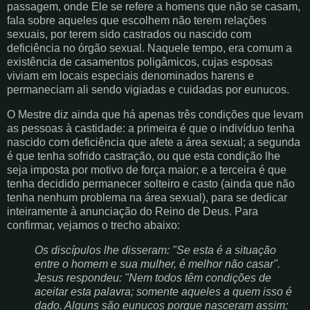
passagem, onde Ele se refere a homens que não se casam,
fala sobre aqueles que escolhem não terem relações
sexuais, por terem sido castrados ou nascido com
deficiência no órgão sexual. Naquele tempo, era comum a
existência de casamentos poligâmicos, cujas esposas
viviam em locais especiais denominados harens e
permaneciam ali sendo vigiadas e cuidadas por eunucos.
O Mestre diz ainda que há apenas três condições que levam
as pessoas à castidade: a primeira é que o indivíduo tenha
nascido com deficiência que afete a área sexual; a segunda
é que tenha sofrido castração, ou que esta condição lhe
seja imposta por motivo de força maior; e a terceira é que
tenha decidido permanecer solteiro e casto (ainda que não
tenha nenhum problema na área sexual), para se dedicar
inteiramente à anunciação do Reino de Deus. Para
confirmar, vejamos o trecho abaixo:
Os discípulos lhe disseram: "Se esta é a situação
entre o homem e sua mulher, é melhor não casar".
Jesus respondeu: "Nem todos têm condições de
aceitar esta palavra; somente aqueles a quem isso é
dado. Alguns são eunucos porque nasceram assim;