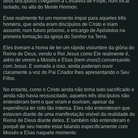
seus discípulos chegarem à Cesareia de Filipe, num local
isolado, no alto do Monte Hermon.
Esse realmente foi um momento ímpar para aqueles três
homens, que ainda eram discípulos de Cristo e iriam
assumir, num futuro próximo, o encargo de Apóstolos na
primeira formação da igreja do Senhor na Terra.
Eles tiveram a honra de ter um rápido vislumbre da glória do
Reino de Deus, vendo o Rei Jesus como Ele realmente é,
além de verem a Moisés e Elias (bem vivos!) conversando
com Jesus. E somado a isso, ainda puderam ouvir
claramente a voz do Pai Criador lhes apresentando o Seu
Filho.
No entanto, como o Cristo ainda não tinha sido sacrificado e
ainda não havia ressuscitado, aqueles três discípulos não
entenderam bem o que viram e ouviram, apesar da
experiência ter sido tão intensa. Eles não entenderam que
estavam diante de uma manifestação visível da realidade do
Reino de Deus diante deles. E também não entenderam o
porquê de seu mestre estar falando especificamente com
Moisés e Elias naquele momento.