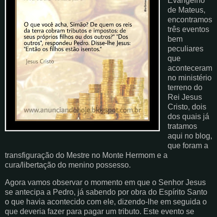
Evangelho
de Mateus,
encontramos
três eventos
bem
peculiares
que
aconteceram
no ministério
terreno do
Rei Jesus
Cristo, dois
dos quais já
tratamos
aqui no blog,
que foram a
transfiguração do Mestre no Monte Hermom e a
cura/libertação do menino possesso.
Agora vamos observar o momento em que o Senhor Jesus
se antecipa a Pedro, já sabendo por obra do Espírito Santo
o que havia acontecido com ele, dizendo-lhe em seguida o
que deveria fazer para pagar um tributo. Este evento se