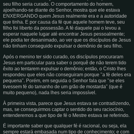
seu filho seria curado. O comportamento do homem,
ajoelhando-se diante do Senhor, mostra que ele estava
ENXERGANDO quem Jesus realmente era e a autoridade
que tinha. E por causa da fé que aquele homem teve, seu
filho foi liberto da possessão. A fé daquele pai o levou a
esperar naquele lugar até encontrar Jesus pessoalmente;
ele podia ter desanimado, ao ver que os discípulos de Jesus
não tinham conseguido expulsar o demônio de seu filho.
Após o menino ter sido curado, os discípulos procuraram
Jesus em particular para saber o porquê de não terem tido
êxito ao tentarem expulsar o demônio; então, o Cristo lhes
respondeu que eles não conseguiram porque "a fé deles era
pequena". Porém, em seguida o Senhor fala que "se eles
tivessem fé do tamanho de um grão de mostarda" (que é
muito pequeno), nada lhes seria impossível.
À primeira vista, parece que Jesus estava se contradizendo,
mas, se conseguirmos captar o sentido do seu raciocínio,
entenderemos a que tipo de fé o Mestre estava se referindo.
É importante saber que qualquer fé é racional, ou seja, ela
sempre estará embasada num tipo de conhecimento; e com