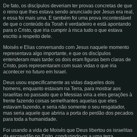
De fato, os discípulos deveriam ter provas concretas de que
o reino que lhes estava sendo anunciado por Jesus era real,
e essa foi mais uma. E também foi uma prova incontestável
de que o conteúdo da Torah é verdadeiro e está apontando
para o Cristo, que iria cumprir à risca tudo o que estava
escrito a respeito dele.
Moisés e Elias conversando com Jesus naquele momento
representava algo importante, e que os discípulos
entenderam mais tarde: os dois eram figuras bem claras de
Cristo, pois representaram com suas vidas o que iria
acontecer no futuro em Israel.
Deus usou especificamente as vidas daqueles dois
homens, enquanto estavam na Terra, para mostrar aos
israelitas no passado que o Messias viria a eles gerações à
frente fazendo coisas semelhantes aquelas que eles
estavam fazendo, e seria não somente o seu resgatador,
mas seria aquele que abriria a porta do perdão dos pecados
para toda a humanidade.
Foi usando a vida de Moisés que Deus libertou os israelitas
da escravidão no Egito, conduzindo-os a uma terra