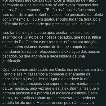
Foi por estas três causas que, após a resposta de Pedro
afirmando que os reis da terra só cobravam impostos dos
outros, Cristo respondeu: "Então os filhos estão isentos".
Isso quer dizer que o Senhor Jesus não precisaria dar oferta
por Si mesmo ali, ou em qualquer outro lugar da terra, pois
n'Ele não havia maldade que precisasse ser justificada.
Isso também significa que após aceitarmos o suficiente
sacrifício de Cristo pelos nossos pecados, que nos justifica
diante do Pai Criador e nos torna seus filhos por adoção,
nós também estamos isentos de ter que cumprir todos os
mandamentos da Lei relacionados a expiação dos nossos
pecados, ou que apontem a necessidade de uma
justificação.
Quando somos justificados por Cristo, nós entramos em Seu
Reino e assim passamos a conhecer plenamente os
princípios e a justiça desse lugar e a obedecê-la de
coração. Tais princípios são superiores aos mandamentos
da Lei mosaica, uma vez que eles já existiam antes que o
homem pecasse e a própria Lei mosaica existisse. Desta
forma, os israelitas tinham que perseverar em obedecer
aquela lei até que o Messias viesse, pois não estavam