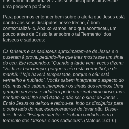
ensinando mais uma vez aos seus discípulos através de
uma pequena parábola.
Para podermos entender bem sobre o alerta que Jesus está
dando aos seus discípulos nesse trecho, é bom
contextualizá-lo. Abaixo vamos ler o que aconteceu, um
pouco antes de Cristo falar sobre o tal "fermento" dos
fariseus e saduceus:
Os fariseus e os saduceus aproximaram-se de Jesus e o
puseram à prova, pedindo-lhe que lhes mostrasse um sinal
do céu. Ele respondeu: "Quando a tarde vem, vocês dizem:
‘Vai fazer bom tempo, porque o céu está vermelho’, e de
manhã: ‘Hoje haverá tempestade, porque o céu está
vermelho e nublado’. Vocês sabem interpretar o aspecto do
céu, mas não sabem interpretar os sinais dos tempos! Uma
geração perversa e adúltera pede um sinal miraculoso, mas
nenhum sinal lhe será dado, a não ser o sinal de Jonas".
Então Jesus os deixou e retirou-se. Indo os discípulos para
o outro lado do mar, esqueceram-se de levar pão. Disse-
lhes Jesus: "Estejam atentos e tenham cuidado com o
fermento dos fariseus e dos saduceus"
. (Mateus 16:1-6)