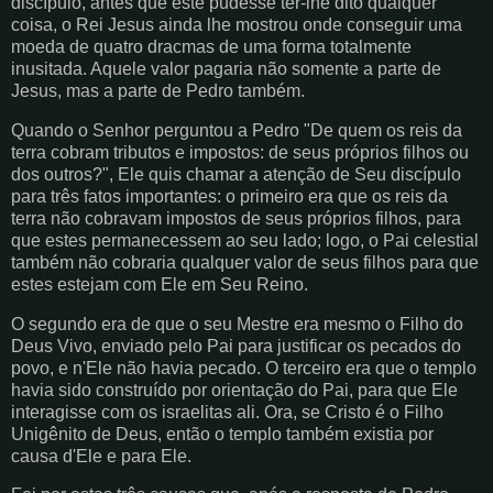
discípulo, antes que este pudesse ter-lhe dito qualquer
coisa, o Rei Jesus ainda lhe mostrou onde conseguir uma
moeda de quatro dracmas de uma forma totalmente
inusitada. Aquele valor pagaria não somente a parte de
Jesus, mas a parte de Pedro também.
Quando o Senhor perguntou a Pedro "De quem os reis da
terra cobram tributos e impostos: de seus próprios filhos ou
dos outros?", Ele quis chamar a atenção de Seu discípulo
para três fatos importantes: o primeiro era que os reis da
terra não cobravam impostos de seus próprios filhos, para
que estes permanecessem ao seu lado; logo, o Pai celestial
também não cobraria qualquer valor de seus filhos para que
estes estejam com Ele em Seu Reino.
O segundo era de que o seu Mestre era mesmo o Filho do
Deus Vivo, enviado pelo Pai para justificar os pecados do
povo, e n'Ele não havia pecado. O terceiro era que o templo
havia sido construído por orientação do Pai, para que Ele
interagisse com os israelitas ali. Ora, se Cristo é o Filho
Unigênito de Deus, então o templo também existia por
causa d'Ele e para Ele.