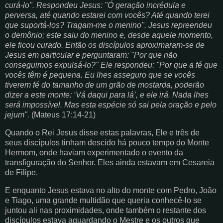
curá-lo". Respondeu Jesus: "Ó geração incrédula e
perversa, até quando estarei com vocês? Até quando terei
que suportá-los? Tragam-me o menino". Jesus repreendeu
o demônio; este saiu do menino e, desde aquele momento,
ele ficou curado. Então os discípulos aproximaram-se de
Jesus em particular e perguntaram: "Por que não
conseguimos expulsá-lo?" Ele respondeu: "Por que a fé que
vocês têm é pequena. Eu lhes asseguro que se vocês
tiverem fé do tamanho de um grão de mostarda, poderão
dizer a este monte: ‘Vá daqui para lá’, e ele irá. Nada lhes
será impossível. Mas esta espécie só sai pela oração e pelo
jejum".
(Mateus 17:14-21)
Quando o Rei Jesus disse estas palavras, Ele e três de
seus discípulos tinham descido há pouco tempo do Monte
Hermom, onde haviam experimentado o evento da
transfiguração do Senhor. Eles ainda estavam em Cesareia
de Filipe.
E enquanto Jesus estava no alto do monte com Pedro, João
e Tiago, uma grande multidão que queria conhecê-lo se
juntou ali nas proximidades, onde também o restante dos
discípulos estava aguardando o Mestre e os outros que