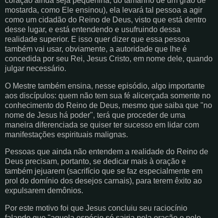
coração ainda seja pequenina, do tamanho de um grão de
mostarda, como Ele ensinou), ela levará tal pessoa a agir
como um cidadão do Reino de Deus, visto que está dentro
desse lugar, e está entendendo e usufruindo dessa
realidade superior. E isso quer dizer que essa pessoa
também vai usar, obviamente, a autoridade que lhe é
concedida por seu Rei, Jesus Cristo, em nome dele, quando
julgar necessário.
O Mestre também ensina, nesse episódio, algo importante
aos discípulos: quem não tem sua fé alicerçada somente no
conhecimento do Reino de Deus, mesmo que saiba que "no
nome de Jesus há poder", terá que proceder de uma
maneira diferenciada se quiser ter sucesso em lidar com
manifestações espirituais malignas.
Pessoas que ainda não entendem a realidade do Reino de
Deus precisam, portanto, se dedicar mais à oração e
também jejuarem (sacrifício que se faz especialmente em
prol do domínio dos desejos carnais), para terem êxito ao
expulsarem demônios.
Por este motivo foi que Jesus concluiu seu raciocínio
falando que "aquela espécie só sairia pela oração e pelo