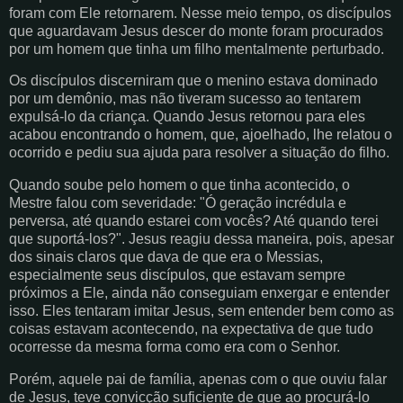
foram com Ele retornarem. Nesse meio tempo, os discípulos
que aguardavam Jesus descer do monte foram procurados
por um homem que tinha um filho mentalmente perturbado.
Os discípulos discerniram que o menino estava dominado
por um demônio, mas não tiveram sucesso ao tentarem
expulsá-lo da criança. Quando Jesus retornou para eles
acabou encontrando o homem, que, ajoelhado, lhe relatou o
ocorrido e pediu sua ajuda para resolver a situação do filho.
Quando soube pelo homem o que tinha acontecido, o
Mestre falou com severidade: "Ó geração incrédula e
perversa, até quando estarei com vocês? Até quando terei
que suportá-los?". Jesus reagiu dessa maneira, pois, apesar
dos sinais claros que dava de que era o Messias,
especialmente seus discípulos, que estavam sempre
próximos a Ele, ainda não conseguiam enxergar e entender
isso. Eles tentaram imitar Jesus, sem entender bem como as
coisas estavam acontecendo, na expectativa de que tudo
ocorresse da mesma forma como era com o Senhor.
Porém, aquele pai de família, apenas com o que ouviu falar
de Jesus, teve convicção suficiente de que ao procurá-lo