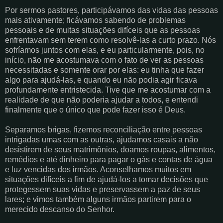
Por sermos pastores, participávamos das vidas das pessoas
mais ativamente; ficávamos sabendo de problemas
pessoais e de muitas situações difíceis que as pessoas
enfrentavam sem terem como resolvê-las a curto prazo. Nós
sofríamos juntos com elas, e eu particularmente, pois, no
início, não me acostumava com o fato de ver as pessoas
necessitadas e somente orar por elas: eu tinha que fazer
algo para ajudá-las, e quando eu não podia agir ficava
profundamente entristecida. Tive que me acostumar com a
realidade de que não poderia ajudar a todos, e entendi
finalmente que o único que pode fazer isso é Deus.
Separamos brigas, fizemos reconciliação entre pessoas
intrigadas umas com as outras, ajudamos casais a não
desistirem de seus matrimônios, doamos roupas, alimentos,
remédios e até dinheiro para pagar o gás e contas de água
e luz vencidas dos irmãos. Aconselhamos muitos em
situações difíceis a fim de ajudá-los a tomar decisões que
protegessem suas vidas e preservassem a paz de seus
lares; e vimos também alguns irmãos partirem para o
merecido descanso do Senhor.