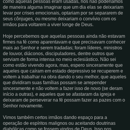
como aquelas pessoas eram usadas, nós não poderíamos
de maneira alguma imaginar que um dia elas se deixariam
levar por crises emocionais, optariam por se separarem de
seus cônjuges, ou mesmo deixariam o convívio com os
irmãos para voltarem a viver longe de Deus.
Hoje percebemos que aquelas pessoas ainda não estavam
firmes na fé como aparentavam e que precisavam conhecer
mais ao Senhor e serem tradadas; foram líderes, ministros
de louvor, diáconos, discipuladores, dentre outros que
serviam de forma intensa no meio eclesiástico. Não sei
como estão vivendo agora, mas, espero sinceramente que
aqueles que caíram em estado depressivo se recuperem e
voltem a trabalhar na obra dando o seu melhor, que aqueles
que dividiram suas famílias possam se arrepender
sinceramente e não voltem a fazer isso de novo (se deram
início a outras), e aqueles que se afastaram da igreja e
deixaram de perseverar na fé possam fazer as pazes com o
Senhor novamente.
Vimos também certos irmãos dando espaço para a
operação de espíritos malignos ou aceitando doutrinas
diabólicas como se fossem vindos de Deus. Isso nos