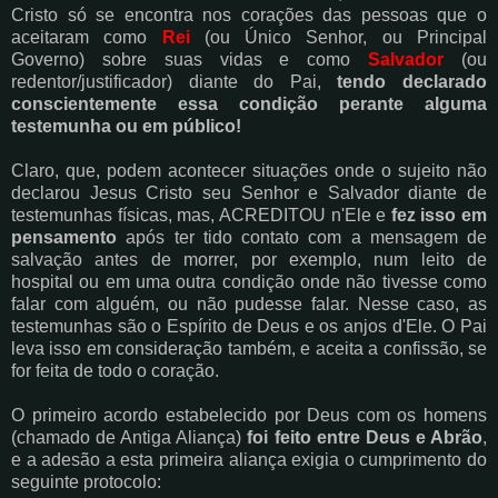
Cristo só se encontra nos corações das pessoas que o
aceitaram como
Rei
(ou Único Senhor, ou Principal
Governo) sobre suas vidas e como
Salvador
(ou
redentor/justificador) diante do Pai,
tendo declarado
conscientemente essa condição perante alguma
testemunha ou em público!
Claro, que, podem acontecer situações onde o sujeito não
declarou Jesus Cristo seu Senhor e Salvador diante de
testemunhas físicas, mas, ACREDITOU n'Ele e
fez isso em
pensamento
após ter tido contato com a mensagem de
salvação antes de morrer, por exemplo, num leito de
hospital ou em uma outra condição onde não tivesse como
falar com alguém, ou não pudesse falar. Nesse caso, as
testemunhas são o Espírito de Deus e os anjos d'Ele. O Pai
leva isso em consideração também, e aceita a confissão, se
for feita de todo o coração.
O primeiro acordo estabelecido por Deus com os homens
(chamado de Antiga Aliança)
foi feito entre Deus e Abrão
,
e a adesão a esta primeira aliança exigia o cumprimento do
seguinte protocolo: