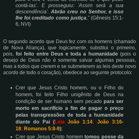
contá-las'. E prosseguiu: 'Assim será a sua
descendência'.
Abrão creu no Senhor, e isso
lhe foi creditado como justiça.
"
(Gênesis 15:1-
6, NVI)
O segundo acordo que Deus fez com os homens (chamado
de Nova Aliança), que logicamente, substitui o primeiro,
pois,
foi feito entre Deus e toda a humanidade
(pois o
desejo de Deus não é somente salvar algumas pessoas,
mas a todos que crerem e se submeterem as leis deste novo
acordo de todo o coração), obedece ao seguinte protocolo:
Crer que Jesus Cristo homem, ou o Filho do
homem, foi feito Filho unigênito de Deus na
condição de ser humano sem pecado
para ser
morto em sacrifício a fim de pagar o preço
pelas transgressões de toda a humanidade
diante do Pai (
Leia
João 1:14
;
João 3:16-
18
;
Romanos 5:8-9
)
;
Crer que Jesus Cristo homem
tomou posse da