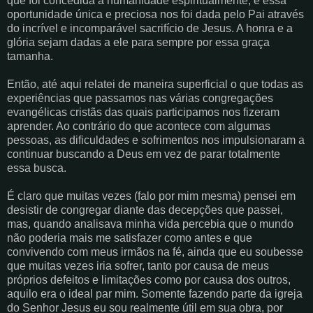
que foi concedida à humanidade espiritualmente; e essa
oportunidade única e preciosa nos foi dada pelo Pai através
do incrível e incomparável sacrifício de Jesus. A honra e a
glória sejam dadas a ele para sempre por essa graça
tamanha.
Então, até aqui relatei de maneira superficial o que todas as
experiências que passamos nas várias congregações
evangélicas cristãs das quais participamos nos fizeram
aprender. Ao contrário do que acontece com algumas
pessoas, as dificuldades e sofrimentos nos impulsionaram a
continuar buscando a Deus em vez de parar totalmente
essa busca.
É claro que muitas vezes (falo por mim mesma) pensei em
desistir de congregar diante das decepções que passei,
mas, quando analisava minha vida percebia que o mundo
não poderia mais me satisfazer como antes e que
convivendo com meus irmãos na fé, ainda que eu soubesse
que muitas vezes iria sofrer, tanto por causa de meus
próprios defeitos e limitações como por causa dos outros,
aquilo era o ideal par mim. Somente fazendo parte da igreja
do Senhor Jesus eu sou realmente útil em sua obra, por