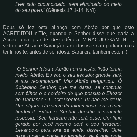
tiver sido circuncidado, será eliminado do meio
do seu povo."
(Gênesis 17:1-14, NVI)
Deus só fez esta aliança com Abrão por que este
ACREDITOU n'Ele, quando o Senhor disse que daria a
Abrão uma grande descedência MIRACULOSAMENTE,
visto que Abrão e Sarai já eram idosos e não podiam mais
ter filhos (e, antes de ser idosa, Sarai era também estéril!):
"O Senhor falou a Abrão numa visão: 'Não tenha
medo, Abrão! Eu sou o seu escudo; grande será
a sua recompensa!' Mas Abrão perguntou: 'Ó
Soberano Senhor, que me darás, se continuo
sem filhos e o herdeiro do que possuo é Eliézer
de Damasco?' E acrescentou: 'Tu não me deste
filho algum! Um servo da minha casa será o meu
herdeiro!' Então o Senhor deu-lhe a seguinte
resposta: 'Seu herdeiro não será esse. Um filho
gerado por você mesmo será o seu herdeiro'.
Levando-o para fora da tenda, disse-lhe: 'Olhe
para o céu e conte as estrelas, se é que pode