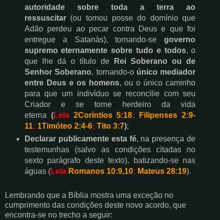
autoridade sobre toda a terra ao
ressuscitar
(ou tomou posse do domínio que
Adão perdeu ao pecar contra Deus e que foi
entregue a Satanás), tornando-se
governo
supremo eternamente sobre tudo e todos
, o
que lhe dá o título de
Rei Soberano ou de
Senhor Soberano
, tornando-o
único mediador
entre Deus e os homens
, ou o único caminho
para que um indivíduo se reconcilie com seu
Criador e se torne herdeiro da vida
eterna
(
Leia
2Coríntios 5:18
;
Filipenses 2:9-
11
;
1Timóteo 2:4-6
;
Tito 3:7
)
;
Declarar publicamente esta fé
, na presença de
testemunhas (salvo as condições citadas no
sexto parágrafo deste texto), batizando-se nas
águas (
Leia
Romanos 10:9,10
;
Mateus 28:19
).
Lembrando que a Bíblia mostra uma exceção no
cumprimento das condições deste novo acordo, que
encontra-se no trecho a seguir: