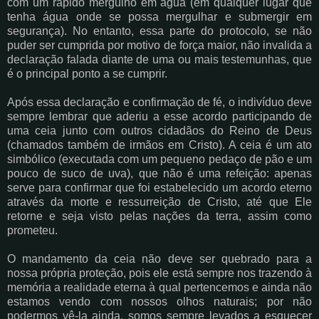
com um rápido mergulho em água (em qualquer lugar que
tenha água onde se possa mergulhar e submergir em
segurança). No entanto, essa parte do protocolo, se não
puder ser cumprida por motivo de força maior, não invalida a
declaração falada diante de uma ou mais testemunhas, que
é o principal ponto a se cumprir.
Após essa declaração e confirmação de fé, o indivíduo deve
sempre lembrar que aderiu a esse acordo participando de
uma ceia junto com outros cidadãos do Reino de Deus
(chamados também de irmãos em Cristo). A ceia é um ato
simbólico (executada com um pequeno pedaço de pão e um
pouco de suco de uva), que não é uma refeição: apenas
serve para confirmar que foi estabelecido um acordo eterno
através da morte e ressurreição de Cristo, até que Ele
retorne e seja visto pelas nações da terra, assim como
prometeu.
O mandamento da ceia não deve ser quebrado para a
nossa própria proteção, pois ele está sempre nos trazendo à
memória a realidade eterna à qual pertencemos e ainda não
estamos vendo com nossos olhos naturais; por não
podermos vê-la ainda, somos sempre levados a esquecer