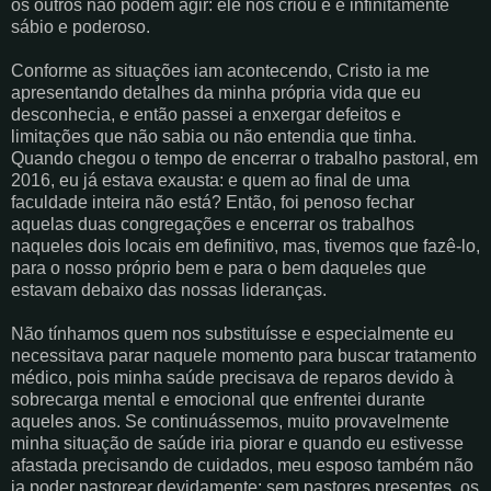
os outros não podem agir: ele nos criou e é infinitamente
sábio e poderoso.
Conforme as situações iam acontecendo, Cristo ia me
apresentando detalhes da minha própria vida que eu
desconhecia, e então passei a enxergar defeitos e
limitações que não sabia ou não entendia que tinha.
Quando chegou o tempo de encerrar o trabalho pastoral, em
2016, eu já estava exausta: e quem ao final de uma
faculdade inteira não está? Então, foi penoso fechar
aquelas duas congregações e encerrar os trabalhos
naqueles dois locais em definitivo, mas, tivemos que fazê-lo,
para o nosso próprio bem e para o bem daqueles que
estavam debaixo das nossas lideranças.
Não tínhamos quem nos substituísse e especialmente eu
necessitava parar naquele momento para buscar tratamento
médico, pois minha saúde precisava de reparos devido à
sobrecarga mental e emocional que enfrentei durante
aqueles anos. Se continuássemos, muito provavelmente
minha situação de saúde iria piorar e quando eu estivesse
afastada precisando de cuidados, meu esposo também não
ia poder pastorear devidamente; sem pastores presentes, os