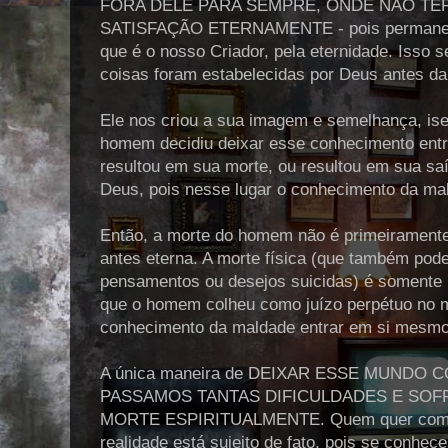
FORA DELE PARA SEMPRE, ONDE NÃO TER
SATISFAÇÃO ETERNAMENTE - pois permanecer
que é o nosso Criador, pela eternidade. Isso 
coisas foram estabelecidas por Deus antes d
Ele nos criou a sua imagem e semelhança, ise
homem decidiu deixar esse conhecimento entr
resultou em sua morte, ou resultou em sua s
Deus, pois nesse lugar o conhecimento da ma
Então, a morte do homem não é primeiramente 
antes eterna. A morte física (que também pode
pensamentos ou desejos suicidas) é somente u
que o homem colheu como juízo perpétuo no m
conhecimento da maldade entrar em si mesm
A única maneira de DEIXAR ESSE MUNDO
PASSAMOS TANTAS DIFICULDADES E SOF
MORTE ESPIRITUALMENTE. Quem quer comete
realidade está sujeito de fato, pois se conhec