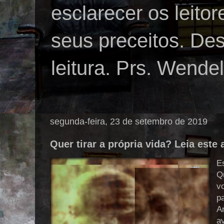
esclarecer os leito
seus preceitos. De
leitura. Prs. Wende
segunda-feira, 23 de setembro de 2019
Quer tirar a própria vida? Leia este 
E
Q
v
p
An
a