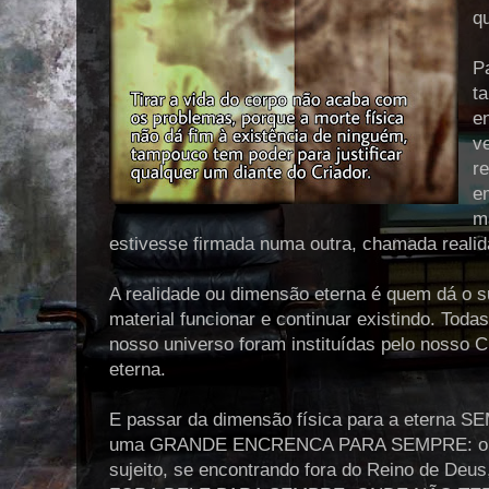
q
P
t
e
v
r
e
m
estivesse firmada numa outra, chamada realid
A realidade ou dimensão eterna é quem dá o 
material funcionar e continuar existindo. Toda
nosso universo foram instituídas pelo nosso Cr
eterna.
E passar da dimensão física para a eterna 
uma GRANDE ENCRENCA PARA SEMPRE: ou sej
sujeito, se encontrando fora do Reino de Deu