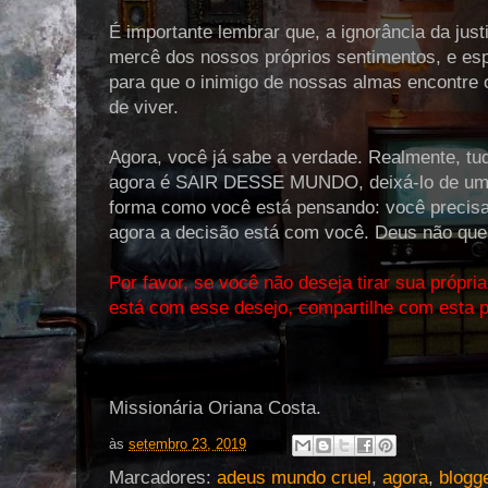
É importante lembrar que, a ignorância da just
mercê dos nossos próprios sentimentos, e esp
para que o inimigo de nossas almas encontre o
de viver.
Agora, você já sabe a verdade. Realmente, tu
agora é SAIR DESSE MUNDO, deixá-lo de uma
forma como você está pensando: você precisa
agora a decisão está com você. Deus não quer
Por favor, se você não deseja tirar sua própr
está com esse desejo, compartilhe com esta 
Missionária Oriana Costa.
às
setembro 23, 2019
Marcadores:
adeus mundo cruel
,
agora
,
blogg