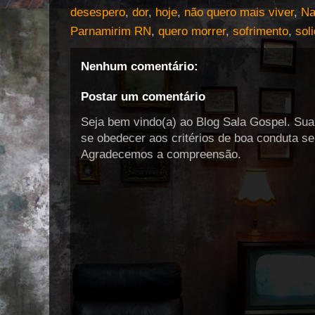
desespero
,
dor
,
hoje
,
não quero mais viver
,
Na
Parnamirim RN
,
quero morrer
,
sofrimento
,
sol
Nenhum comentário:
Postar um comentário
Seja bem vindo(a) ao Blog Sala Gospel. Su
se obedecer aos critérios de boa conduta s
Agradecemos a compreensão.