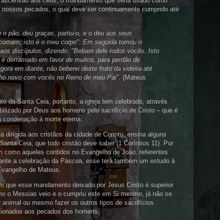
ua ascensão aos céus, o mandamento que seria usado como
s nossos pecados, o qual deve ser continuamente cumprido até
 pão, deu graças, partiu-o, e o deu aos seus
 comam; isto é o meu corpo". Em seguida tomou o
 aos discípulos, dizendo: "Bebam dele todos vocês. Isto
 é derramado em favor de muitos, para perdão de
gora em diante, não beberei deste fruto da videira até
inho novo com vocês no Reino de meu Pai".
(Mateus
da Santa Ceia, portanto, a igreja tem celebrado, através
bilizado por Deus aos homens pelo sacrifício de Cristo – que é
da condenação à morte eterna.
a dirigida aos cristãos da cidade de Corinto, ensina alguns
anta Ceia, que todo cristão deve saber (1 Coríntios 11). Por
m como aqueles contidos no Evangelho de João, referentes
ante a celebração da Páscoa, esse terá também um estudo à
 Evangelho de Mateus.
ém que esse mandamento deixado por Jesus Cristo é superior
mo o Messias veio e o cumpriu este em Si mesmo, já não se
r animal ou mesmo fazer os outros tipos de sacrifícios
acionados aos pecados dos homens.