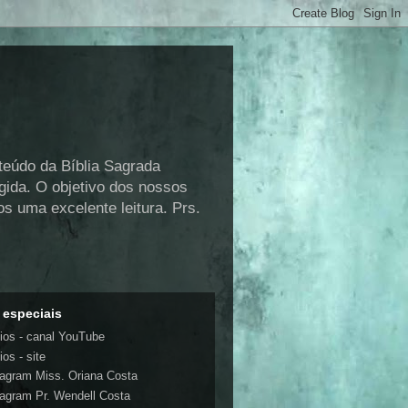
nteúdo da Bíblia Sagrada
gida. O objetivo dos nossos
s uma excelente leitura. Prs.
 especiais
ios - canal YouTube
os - site
tagram Miss. Oriana Costa
tagram Pr. Wendell Costa