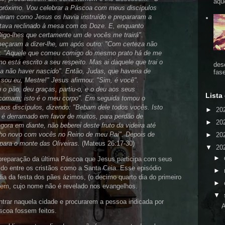
aqu
 próximo. Vou celebrar a Páscoa com meus discípulos
zeram como Jesus os havia instruído e prepararam a
stava reclinado à mesa com os Doze. E, enquanto
igo-lhes que certamente um de vocês me trairá".
omeçaram a dizer-lhe, um após outro: "Com certeza não
s: "Aquele que comeu comigo do mesmo prato há de me
o está escrito a seu respeito. Mas ai daquele que trai o
des
a não haver nascido". Então, Judas, que haveria de
fas
o sou eu, Mestre!" Jesus afirmou: "Sim, é você".
 pão, deu graças, partiu-o, e o deu aos seus
Lista
 comam; isto é o meu corpo". Em seguida tomou o
 aos discípulos, dizendo: "Bebam dele todos vocês. Isto
►
20
 é derramado em favor de muitos, para perdão de
►
20
gora em diante, não beberei deste fruto da videira até
nho novo com vocês no Reino de meu Pai". Depois de
►
20
para o monte das Oliveiras.
(Mateus 26:17-30)
▼
20
►
 preparação da última Páscoa que Jesus participa com seus
do entre os cristãos como a Santa Ceia. Esse episódio
►
ia da festa dos pães ázimos, (o decimo quarto dia do primeiro
►
em, cujo nome não é revelado nos evangelhos.
▼
trar naquela cidade e procurarem a pessoa indicada por
A
scoa fossem feitos.