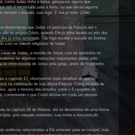
que, como Judas tinha a bolsa, pensavam alguns que
que nos é necessário para a festa; ou que desse alguma
s tomado o bocado, saiu logo. E era já noite.
(João
ue observamos que Judas só participa da Páscoa até o
ão do próprio Cristo, quando Ele já tinha lavado os pés dos
dita já tinha terminado. Tão logo recebe o bocado do Senhor,
o com os líderes religiosos de Israel.
 saída de Judas, a reunião de Jesus com os apóstolos se
podemos ler algumas instruções importantes dadas pelo
ação intercessória de Jesus pela igreja, antes de finalmente
té o capítulo 17, observamos mais detalhes do que foi
olos na celebração de sua última Páscoa. Como se trata de
ões, após o término dos estudos sobre o Evangelho de
te, comentando o que Cristo ensina em cada um desses
ada no capítulo 26 de Mateus, ela se desenrolou de uma forma
ticipou, pois naquele momento, sua morte e ressurreição
 as profecias relacionadas a Ele estavam para se cumprir, mas