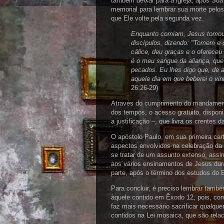
também deixar para a igreja, após S
memorial para lembrar sua morte pelo
que Ele volte pela segunda vez.
Enquanto comiam, Jesus tomou o
discípulos, dizendo: "Tomem e
cálice, deu graças e o ofereceu
é o meu sangue da aliança, que
pecados. Eu lhes digo que, de a
aquele dia em que beberei o v
26:26-29)
Através do cumprimento do mandamento 
dos tempos, o acesso gratuito, disponi
a justificação –, que livra os crentes 
O apóstolo Paulo, em sua primeira cart
aspectos envolvidos na celebração da S
se tratar de um assunto extenso, assi
aos vários ensinamentos de Jesus dur
parte, após o término dos estudos do
Para concluir, é preciso lembrar tamb
àquele contido em Êxodo 12, pois, co
faz mais necessário sacrificar qualque
contidos na Lei mosaica, que são rel