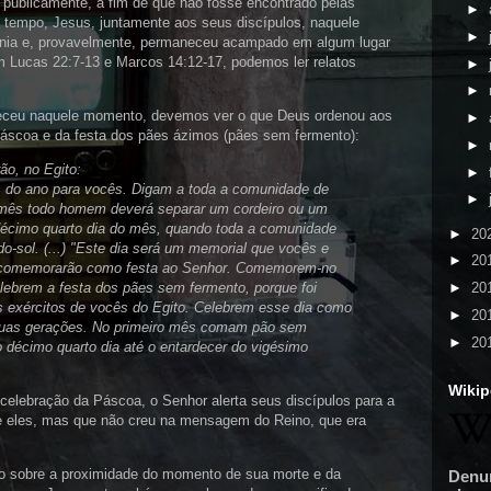
 publicamente, a fim de que não fosse encontrado pelas
►
do tempo, Jesus, juntamente aos seus discípulos, naquele
►
nia e, provavelmente, permaneceu acampado em algum lugar
m Lucas 22:7-13 e Marcos 14:12-17, podemos ler relatos
►
►
eceu naquele momento, devemos ver o que Deus ordenou aos
►
 Páscoa e da festa dos pães ázimos (pães sem fermento):
►
ão, no Egito:
►
s do ano para vocês. Digam a toda a comunidade de
►
e mês todo homem deverá separar um cordeiro ou um
o décimo quarto dia do mês, quando toda a comunidade
►
20
r-do-sol. (...) "Este dia será um memorial que vocês e
►
20
 comemorarão como festa ao Senhor. Comemorem-no
elebrem a festa dos pães sem fermento, porque foi
►
20
s exércitos de vocês do Egito. Celebrem esse dia como
►
20
 suas gerações. No primeiro mês comam pão sem
►
20
 décimo quarto dia até o entardecer do vigésimo
Wikip
 celebração da Páscoa, o Senhor alerta seus discípulos para a
re eles, mas que não creu na mensagem do Reino, que era
do sobre a proximidade do momento de sua morte e da
Denu