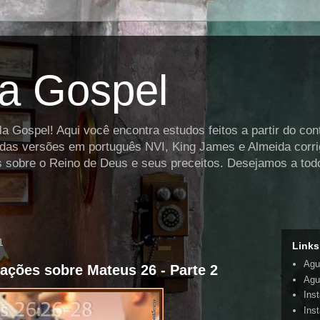
la Gospel
a Gospel! Aqui você encontra estudos feitos a partir do co
r das versões em português NVI, King James e Almeida corri
es sobre o Reino de Deus e seus preceitos. Desejamos a todo
1
Links
Agu
rações sobre Mateus 26 - Parte 2
Agui
Ins
Ins