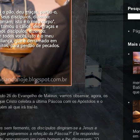
Pesqu
Pági
Mais 
men
Bat
que
tulo 26 do Evangelho de Mateus, vamos observar, agora, os
e Cristo celebra a última Páscoa com os Apóstolos e o
 ali que irá traí-lo.
es sem fermento, os discípulos dirigiram-se a Jesus e
Mon
 que preparemos a refeição da Páscoa?" Ele respondeu
em 
de, procurassem um certo homem e lhe dissessem: "O