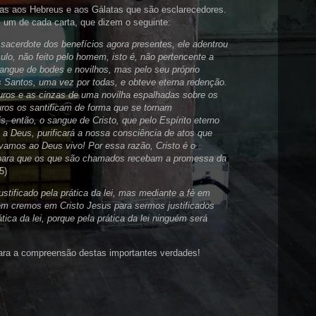
tas aos Hebreus e aos Gálatas que são esclarecedores.
, um de cada carta, que dizem o seguinte:
acerdote dos benefícios agora presentes, ele adentrou
culo, não feito pelo homem, isto é, não pertencente a
sangue de bodes e novilhos, mas pelo seu próprio
s Santos, uma vez por todas, e obteve eterna redenção.
uros e as cinzas de uma novilha espalhadas sobre os
ros os santificam de forma que se tornam
s, então, o sangue de Cristo, que pelo Espírito eterno
 a Deus, purificará a nossa consciência de atos que
vamos ao Deus vivo! Por essa razão, Cristo é o
 para que os que são chamados recebam a promessa da
5)
ustificado pela prática da lei, mas mediante a fé em
ém cremos em Cristo Jesus para sermos justificados
ática da lei, porque pela prática da lei ninguém será
para a compreensão destas importantes verdades!