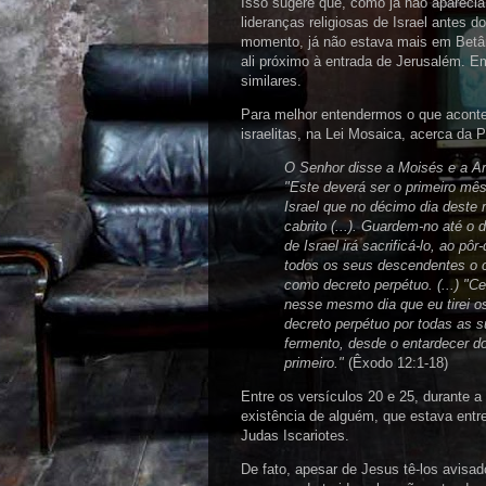
Isso sugere que, como já não aparecia
lideranças religiosas de Israel antes 
momento, já não estava mais em Betâ
ali próximo à entrada de Jerusalém. E
similares.
Para melhor entendermos o que acont
israelitas, na Lei Mosaica, acerca da
O Senhor disse a Moisés e a Ar
"Este deverá ser o primeiro mê
Israel que no décimo dia dest
cabrito (...). Guardem-no até 
de Israel irá sacrificá-lo, ao pô
todos os seus descendentes o
como decreto perpétuo. (...) "C
nesse mesmo dia que eu tirei o
decreto perpétuo por todas as
fermento, desde o entardecer do
primeiro."
(Êxodo 12:1-18)
Entre os versículos 20 e 25, durante a
existência de alguém, que estava ent
Judas Iscariotes.
De fato, apesar de Jesus tê-los avisa