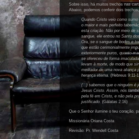
Sobre isso, há muitos trechos nas car
Abaixo, podemos conferir dois trechos
Quando Cristo veio como sumo s
o maior e mais perfeito taberná
esta criação. Não por meio de 
sangue, ele entrou no Santo do
Ora, se o sangue de bodes e to
que estão cerimonialmente impu
exteriormente puros, quanto mai
se ofereceu de forma imaculada
levam à morte, de modo que sir
mediador de uma nova aliança
herança eterna.
(Hebreus 9:11-1
(...) sabemos que o ninguém é j
Jesus Cristo. Assim, nós tamb
pela fé em Cristo, e não pela pr
justificado.
(Gálatas 2:16)
Que o Senhor ilumine o teu coração, 
Missionária Oriana Costa
Revisão: Pr. Wendell Costa