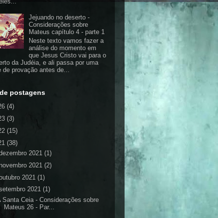
eles...
Jejuando no deserto -
Considerações sobre
Mateus capítulo 4 - parte 1
Neste texto vamos fazer a
análise do momento em
que Jesus Cristo vai para o
erto da Judéia, e ali passa por uma
e de provação antes de...
 de postagens
26
(4)
23
(3)
22
(15)
21
(38)
dezembro 2021
(1)
novembro 2021
(2)
outubro 2021
(1)
setembro 2021
(1)
 Santa Ceia - Considerações sobre
Mateus 26 - Par...