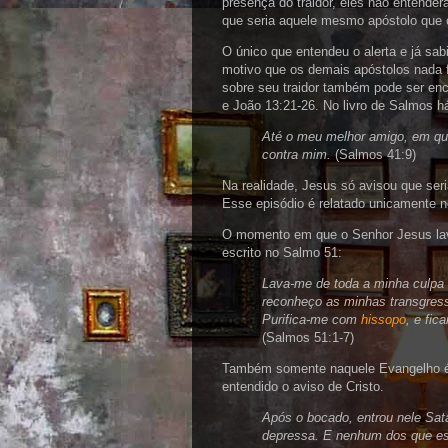
presença do traidor, eles não entende
que seria aquele mesmo apóstolo que o 
O único que entendeu o alerta e já sabi
motivo que os demais apóstolos nada 
sobre seu traidor também pode ser en
e João 13:21-26. No livro de Salmos h
Até o meu melhor amigo, em que
contra mim.
(Salmos 41:9)
Na realidade, Jesus só avisou que seri
Esse episódio é relatado unicamente n
O momento em que o Senhor Jesus lava
escrito no Salmo 51:
Lava-me de toda a minha culpa
reconheço as minhas transgress
Purifica-me com
hissopo
, e fic
(Salmos 51:1-7)
Também somente naquele Evangelho é 
entendido o aviso de Cristo.
Após o bocado, entrou nele Sata
depressa. E nenhum dos que e