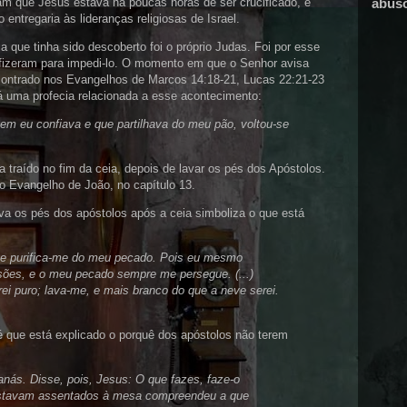
ram que Jesus estava há poucas horas de ser crucificado, e
abus
entregaria às lideranças religiosas de Israel.
a que tinha sido descoberto foi o próprio Judas. Foi por esse
fizeram para impedi-lo. O momento em que o Senhor avisa
contrado nos Evangelhos de Marcos 14:18-21, Lucas 22:21-23
á uma profecia relacionada a esse acontecimento:
m eu confiava e que partilhava do meu pão, voltou-se
a traído no fim da ceia, depois de lavar os pés dos Apóstolos.
o Evangelho de João, no capítulo 13.
 os pés dos apóstolos após a ceia simboliza o que está
 e purifica-me do meu pecado. Pois eu mesmo
ões, e o meu pecado sempre me persegue. (...)
arei puro; lava-me, e mais branco do que a neve serei.
que está explicado o porquê dos apóstolos não terem
nás. Disse, pois, Jesus: O que fazes, faze-o
stavam assentados à mesa compreendeu a que