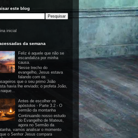
isar este blog
na inicial
acessadas da semana
Feliz é aquele que não se
escandaliza por minha
causa.
Nesse trecho do
evangelho, Jesus estava
falando com os
sageiros que o seu primo João
ista havia lhe enviado; o profeta João,
 naque...
Antes de escolher os
apóstolos - Parte 3.2 - O
sermão da montanha
Continuando nosso estudo
do Evangelho de Mateus,
agora no Sermão da
tanha, vamos analisar o momento
que o Senhor Jesus compara