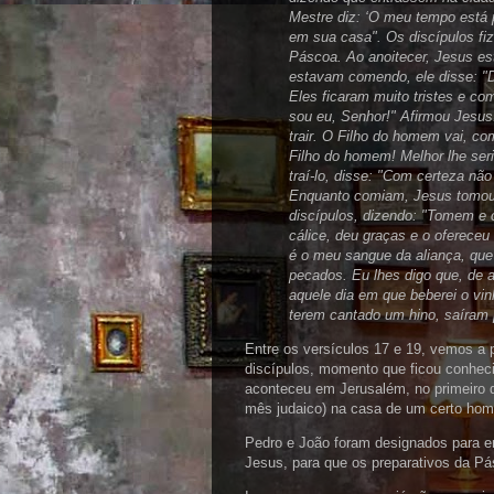
Mestre diz: ‘O meu tempo está
em sua casa". Os discípulos fi
Páscoa. Ao anoitecer, Jesus e
estavam comendo, ele disse: "D
Eles ficaram muito tristes e c
sou eu, Senhor!" Afirmou Jesu
trair. O Filho do homem vai, com
Filho do homem! Melhor lhe seri
traí-lo, disse: "Com certeza nã
Enquanto comiam, Jesus tomou o
discípulos, dizendo: "Tomem e
cálice, deu graças e o ofereceu
é o meu sangue da aliança, que
pecados. Eu lhes digo que, de a
aquele dia em que beberei o vi
terem cantado um hino, saíram 
Entre os versículos 17 e 19, vemos a
discípulos, momento que ficou conheci
aconteceu em Jerusalém, no primeiro d
mês judaico) na casa de um certo hom
Pedro e João foram designados para en
Jesus, para que os preparativos da Pá