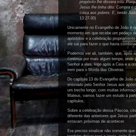
propósito lhe dissera isto. Por
Jesus lhe tinha dito: Compra o 
coisa aos pobres. E, tendo Juda
13:27-30)
Unicamente no Evangelho de João é q
momento em que recebe um pedaço de p
apóstolos e a celebração propriamente 
ele sai para fazer o que havia combinad
Podemos ver ali, também, que, após a
continua por mais algum tempo, onde 
Senhor a eles, logo após a Ceia e a or
irem para o Monte das Oliveiras.
Do capítulo 13 do Evangelho de João a
ensinado pelo Senhor Jesus aos apóst
um trecho longo, com muitas informaç
Mateus, vamos fazer um estudo à par
capítulos.
Sobre a celebração dessa Páscoa, cit
diferente das anteriores que Jesus par
estavam próximas de acontecer.
Era preciso sinalizar não somente que