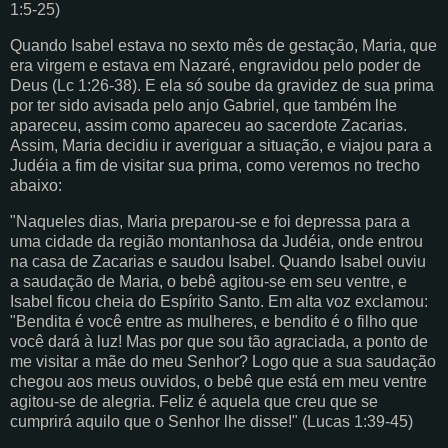
1:5-25)
Quando Isabel estava no sexto mês de gestação, Maria, que
era virgem e estava em Nazaré, engravidou pelo poder de
Deus (Lc 1:26-38). E ela só soube da gravidez de sua prima
por ter sido avisada pelo anjo Gabriel, que também lhe
apareceu, assim como apareceu ao sacerdote Zacarias.
Assim, Maria decidiu ir averiguar a situação, e viajou para a
Judéia a fim de visitar sua prima, como veremos no trecho
abaixo:
"Naqueles dias, Maria preparou-se e foi depressa para a
uma cidade da região montanhosa da Judéia, onde entrou
na casa de Zacarias e saudou Isabel. Quando Isabel ouviu
a saudação de Maria, o bebê agitou-se em seu ventre, e
Isabel ficou cheia do Espírito Santo. Em alta voz exclamou:
"Bendita é você entre as mulheres, e bendito é o filho que
você dará à luz! Mas por que sou tão agraciada, a ponto de
me visitar a mãe do meu Senhor? Logo que a sua saudação
chegou aos meus ouvidos, o bebê que está em meu ventre
agitou-se de alegria. Feliz é aquela que creu que se
cumprirá aquilo que o Senhor lhe disse!" (Lucas 1:39-45)