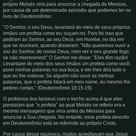
próprio Moisés viria para anunciar a chegada do Messias,
por causa de um determinado episódio que podemos ler no
livro de Deuteronômio:
"O Senhor, o seu Deus, levantará do meio de seus próprios
irmãos um profeta como eu; ouçam-no. Pois foi isso que
pediram ao Senhor, ao seu Deus, em Horebe, no dia em
que se reuniram, quando disseram: "Não queremos ouvir a
voz do Senhor, do nosso Deus, nem ver o seu grande fogo,
se não morreremos!" O Senhor me disse: "Eles têm razão!
Levantarei do meio dos seus irmãos um profeta como você;
porei minhas palavras na sua boca, e ele lhes dirá tudo o
que eu lhe ordenar. Se alguém não ouvir as minhas
palavras, que o profeta falará em meu nome, eu mesmo lhe
pedirei contas." (Deuteronômio 18:15-19)
O problema dos fariseus com o trecho acima é que eles
pensaram que "o profeta" ao qual Moisés se referiu era o
mesmo mensageiro que viria antes do Messias para
anunciar a Sua chegada. No entanto, esse profeta descrito
em Deuteronômio está se referindo ao próprio Cristo.
Por causa desse equívoco, muitos acreditavam que Jesus