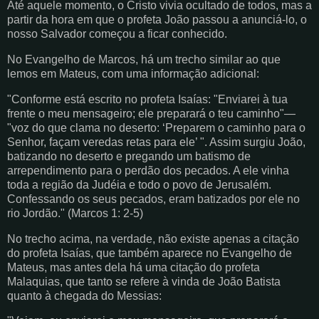
Até aquele momento, o Cristo vivia ocultado de todos, mas a
partir da hora em que o profeta João passou a anunciá-lo, o
nosso Salvador começou a ficar conhecido.
No Evangelho de Marcos, há um trecho similar ao que
lemos em Mateus, com uma informação adicional:
"Conforme está escrito no profeta Isaías: "Enviarei à tua
frente o meu mensageiro; ele preparará o teu caminho"—
"voz do que clama no deserto: ‘Preparem o caminho para o
Senhor, façam veredas retas para ele’ ". Assim surgiu João,
batizando no deserto e pregando um batismo de
arrependimento para o perdão dos pecados. A ele vinha
toda a região da Judéia e todo o povo de Jerusalém.
Confessando os seus pecados, eram batizados por ele no
rio Jordão." (Marcos 1: 2-5)
No trecho acima, na verdade, não existe apenas a citação
do profeta Isaías, que também aparece no Evangelho de
Mateus, mas antes dela há uma citação do profeta
Malaquias, que tanto se refere à vinda de João Batista
quanto à chegada do Messias: