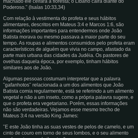
machado ele ceifará a floresta; o Líbano cairá diante do
Poderoso." (Isaías 10:33,34)
Com relação à vestimenta do profeta e seus hábitos
alimentares, descritos em Mateus 3:4 e Marcos 1:6, são
informações importantes para entendermos onde João
Batista morava ou mesmo passava a maior parte do seu
tempo. As roupas e alimentos consumidos pelo profeta eram
característicos de alguém que vivia no campo, afastado da
parte mais urbana das cidades da Judéia. Os pastores de
ovelhas daquela época, por exemplo, tinham hábitos
similares aos de João.
Algumas pessoas costumam interpretar que a palavra
"gafanhotos" relacionada a um dos alimentos que João
Batista comia regularmente, está se referindo a um alimento
vegetal e não a um inseto, como a própria palavra sugere, e
que o profeta era vegetariano. Porém, essas informações
não são verdadeiras. Vejamos esse mesmo trecho de
Mateus 3:4 na versão King James:
"E este João tinha as suas vestes de pelos de camelo, e um
cinto de couro em torno de seus lombos, e o seu alimento