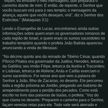
"Vejam, eu enviarei o meu mensageiro, que preparará o
caminho diante de mim. E então, de repente, o Senhor que
vocês buscam virá para o seu templo; o mensageiro da
aliança, aquele que vocês desejam, virá", diz o Senhor dos
Exércitos." (Malaquias 3:1)
Lendo o Evangelho de Lucas, encontramos ainda outras
informações sobre quem eram os governadores romanos de
cada região de Israel, e quem eram os sumos sacerdotes no
trabalho templário quando o profeta João Batista apareceu
anunciando a vinda do Messias:
"No décimo quinto ano do reinado de Tibério César, quando
Pôncio Pilatos era governador da Judéia; Herodes, tetrarca
da Galiléia; seu irmão Filipe, tetrarca da Ituréia e Traconites;
e Lisânias, tetrarca de Abilene; Anás e Caifás exerciam o
sumo sacerdócio. Foi nesse ano que veio a palavra do
Senhor a João, filho de Zacarias, no deserto. Ele percorreu
toda a região próxima ao Jordão, pregando um batismo de
arrependimento para o perdão dos pecados. Como está
escrito no livro das palavras de Isaías, o profeta: "Voz do
que clama no deserto: ‘Preparem o caminho para o Senhor,
façam veredas retas para ele. Todo vale será aterrado e