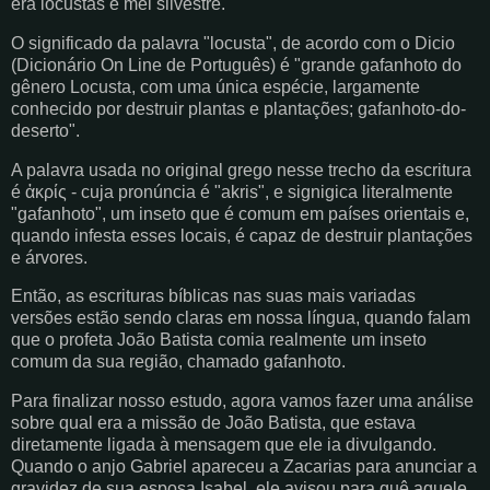
era locustas e mel silvestre."
O significado da palavra "locusta", de acordo com o Dicio
(Dicionário On Line de Português) é "grande gafanhoto do
gênero Locusta, com uma única espécie, largamente
conhecido por destruir plantas e plantações; gafanhoto-do-
deserto".
A palavra usada no original grego nesse trecho da escritura
é ἀκρίς - cuja pronúncia é "akris", e signigica literalmente
"gafanhoto", um inseto que é comum em países orientais e,
quando infesta esses locais, é capaz de destruir plantações
e árvores.
Então, as escrituras bíblicas nas suas mais variadas
versões estão sendo claras em nossa língua, quando falam
que o profeta João Batista comia realmente um inseto
comum da sua região, chamado gafanhoto.
Para finalizar nosso estudo, agora vamos fazer uma análise
sobre qual era a missão de João Batista, que estava
diretamente ligada à mensagem que ele ia divulgando.
Quando o anjo Gabriel apareceu a Zacarias para anunciar a
gravidez de sua esposa Isabel, ele avisou para quê aquele