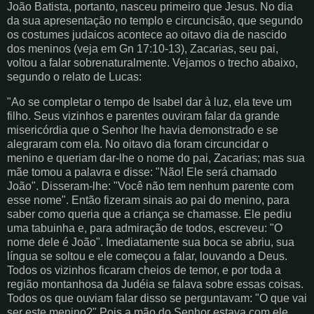
João Batista, portanto, nasceu primeiro que Jesus. No dia
da sua apresentação no templo e circuncisão, que segundo
os costumes judaicos acontece ao oitavo dia de nascido
dos meninos (veja em Gn 17:10-13), Zacarias, seu pai,
voltou a falar sobrenaturalmente. Vejamos o trecho abaixo,
segundo o relato de Lucas:
"Ao se completar o tempo de Isabel dar à luz, ela teve um
filho. Seus vizinhos e parentes ouviram falar da grande
misericórdia que o Senhor lhe havia demonstrado e se
alegraram com ela. No oitavo dia foram circuncidar o
menino e queriam dar-lhe o nome do pai, Zacarias; mas sua
mãe tomou a palavra e disse: "Não! Ele será chamado
João". Disseram-lhe: "Você não tem nenhum parente com
esse nome". Então fizeram sinais ao pai do menino, para
saber como queria que a criança se chamasse. Ele pediu
uma tabuinha e, para admiração de todos, escreveu: "O
nome dele é João". Imediatamente sua boca se abriu, sua
língua se soltou e ele começou a falar, louvando a Deus.
Todos os vizinhos ficaram cheios de temor, e por toda a
região montanhosa da Judéia se falava sobre essas coisas.
Todos os que ouviam falar disso se perguntavam: "O que vai
ser este menino?" Pois a mão do Senhor estava com ele.