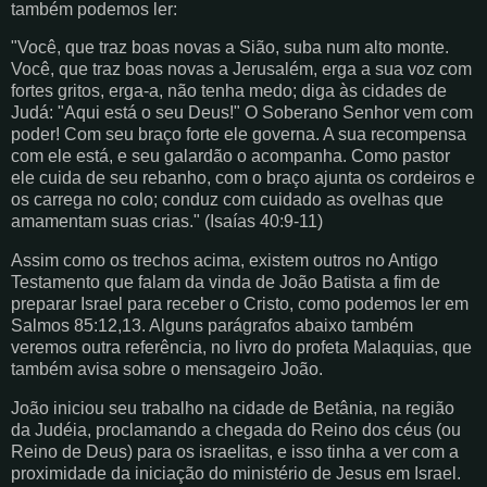
também podemos ler:
"Você, que traz boas novas a Sião, suba num alto monte.
Você, que traz boas novas a Jerusalém, erga a sua voz com
fortes gritos, erga-a, não tenha medo; diga às cidades de
Judá: "Aqui está o seu Deus!" O Soberano Senhor vem com
poder! Com seu braço forte ele governa. A sua recompensa
com ele está, e seu galardão o acompanha. Como pastor
ele cuida de seu rebanho, com o braço ajunta os cordeiros e
os carrega no colo; conduz com cuidado as ovelhas que
amamentam suas crias." (Isaías 40:9-11)
Assim como os trechos acima, existem outros no Antigo
Testamento que falam da vinda de João Batista a fim de
preparar Israel para receber o Cristo, como podemos ler em
Salmos 85:12,13. Alguns parágrafos abaixo também
veremos outra referência, no livro do profeta Malaquias, que
também avisa sobre o mensageiro João.
João iniciou seu trabalho na cidade de Betânia, na região
da Judéia, proclamando a chegada do Reino dos céus (ou
Reino de Deus) para os israelitas, e isso tinha a ver com a
proximidade da iniciação do ministério de Jesus em Israel.