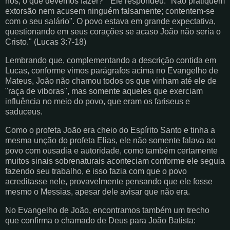
nós, o que devemos fazer? " Ele respondeu: "Não pratiquem
extorsão nem acusem ninguém falsamente; contentem-se
com o seu salário". O povo estava em grande expectativa,
questionando em seus corações se acaso João não seria o
Cristo." (Lucas 3:7-18)
Lembrando que, complementando a descrição contida em
Lucas, conforme vimos parágrafos acima no Evangelho de
Mateus, João não chamou todos os que vinham até ele de
"raça de viboras", mas somente aqueles que exerciam
influência no meio do povo, que eram os fariseus e
saduceus.
Como o profeta João era cheio do Espírito Santo e tinha a
mesma unção do profeta Elias, ele não somente falava ao
povo com ousadia e autoridade, como também certamente
muitos sinais sobrenaturais aconteciam conforme ele seguia
fazendo seu trabalho, e isso fazia com que o povo
acreditasse nele, provavelmente pensando que ele fosse
mesmo o Messias, apesar dele avisar que não era.
No Evangelho de João, encontramos também um trecho
que confirma o chamado de Deus para João Batista: