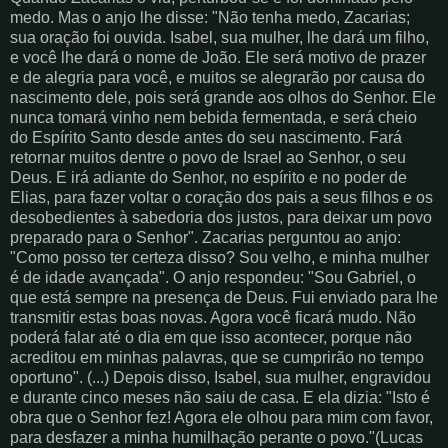
medo. Mas o anjo lhe disse: "Não tenha medo, Zacarias;
sua oração foi ouvida. Isabel, sua mulher, lhe dará um filho,
e você lhe dará o nome de João. Ele será motivo de prazer
e de alegria para você, e muitos se alegrarão por causa do
nascimento dele, pois será grande aos olhos do Senhor. Ele
nunca tomará vinho nem bebida fermentada, e será cheio
do Espírito Santo desde antes do seu nascimento. Fará
retornar muitos dentre o povo de Israel ao Senhor, o seu
Deus. E irá adiante do Senhor, no espírito e no poder de
Elias, para fazer voltar o coração dos pais a seus filhos e os
desobedientes à sabedoria dos justos, para deixar um povo
preparado para o Senhor". Zacarias perguntou ao anjo:
"Como posso ter certeza disso? Sou velho, e minha mulher
é de idade avançada". O anjo respondeu: "Sou Gabriel, o
que está sempre na presença de Deus. Fui enviado para lhe
transmitir estas boas novas. Agora você ficará mudo. Não
poderá falar até o dia em que isso acontecer, porque não
acreditou em minhas palavras, que se cumprirão no tempo
oportuno". (...) Depois disso, Isabel, sua mulher, engravidou
e durante cinco meses não saiu de casa. E ela dizia: "Isto é
obra que o Senhor fez! Agora ele olhou para mim com favor,
para desfazer a minha humilhação perante o povo."(Lucas