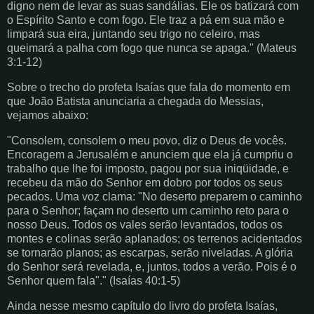
digno nem de levar as suas sandálias. Ele os batizará com
o Espírito Santo e com fogo. Ele traz a pá em sua mão e
limpará sua eira, juntando seu trigo no celeiro, mas
queimará a palha com fogo que nunca se apaga." (Mateus
3:1-12)
Sobre o trecho do profeta Isaías que fala do momento em
que João Batista anunciaria a chegada do Messias,
vejamos abaixo:
"Consolem, consolem o meu povo, diz o Deus de vocês.
Encoragem a Jerusalém e anunciem que ela já cumpriu o
trabalho que lhe foi imposto, pagou por sua iniqüidade, e
recebeu da mão do Senhor em dobro por todos os seus
pecados. Uma voz clama: "No deserto preparem o caminho
para o Senhor; façam no deserto um caminho reto para o
nosso Deus. Todos os vales serão levantados, todos os
montes e colinas serão aplanados; os terrenos acidentados
se tornarão planos; as escarpas, serão niveladas. A glória
do Senhor será revelada, e, juntos, todos a verão. Pois é o
Senhor quem fala"." (Isaías 40:1-5)
Ainda nesse mesmo capítulo do livro do profeta Isaías,