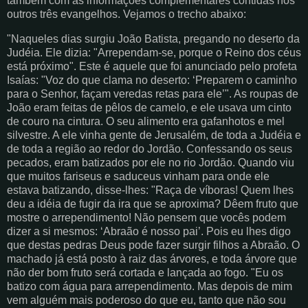
também com as informações complementares contidas nos
outros três evangelhos. Vejamos o trecho abaixo:
"Naqueles dias surgiu João Batista, pregando no deserto da
Judéia. Ele dizia: "Arrependam-se, porque o Reino dos céus
está próximo". Este é aquele que foi anunciado pelo profeta
Isaías: "Voz do que clama no deserto: ‘Preparem o caminho
para o Senhor, façam veredas retas para ele’". As roupas de
João eram feitas de pêlos de camelo, e ele usava um cinto
de couro na cintura. O seu alimento era gafanhotos e mel
silvestre. A ele vinha gente de Jerusalém, de toda a Judéia e
de toda a região ao redor do Jordão. Confessando os seus
pecados, eram batizados por ele no rio Jordão. Quando viu
que muitos fariseus e saduceus vinham para onde ele
estava batizando, disse-lhes: "Raça de víboras! Quem lhes
deu a idéia de fugir da ira que se aproxima? Dêem fruto que
mostre o arrependimento! Não pensem que vocês podem
dizer a si mesmos: ‘Abraão é nosso pai’. Pois eu lhes digo
que destas pedras Deus pode fazer surgir filhos a Abraão. O
machado já está posto à raiz das árvores, e toda árvore que
não der bom fruto será cortada e lançada ao fogo. "Eu os
batizo com água para arrependimento. Mas depois de mim
vem alguém mais poderoso do que eu, tanto que não sou