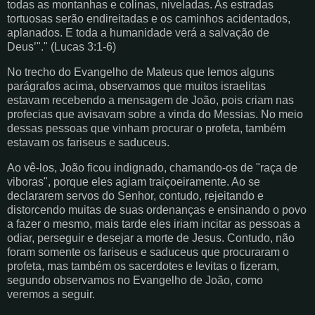
todas as montanhas e colinas, niveladas. As estradas
tortuosas serão endireitadas e os caminhos acidentados,
aplanados. E toda a humanidade verá a salvação de
Deus’"." (Lucas 3:1-6)
No trecho do Evangelho de Mateus que lemos alguns
parágrafos acima, observamos que muitos israelitas
estavam recebendo a mensagem de João, pois criam nas
profecias que avisavam sobre a vinda do Messias. No meio
dessas pessoas que vinham procurar o profeta, também
estavam os fariseus e saduceus.
Ao vê-los, João ficou indignado, chamando-os de "raça de
viboras", porque eles agiam traiçoeiramente. Ao se
declararem servos do Senhor, contudo, rejeitando e
distorcendo muitas de suas ordenanças e ensinando o povo
a fazer o mesmo, mais tarde eles iriam incitar as pessoas a
odiar, perseguir e desejar a morte de Jesus. Contudo, não
foram somente os fariseus e saduceus que procuraram o
profeta, mas também os sacerdotes e levitas o fizeram,
segundo observamos no Evangelho de João, como
veremos a seguir.