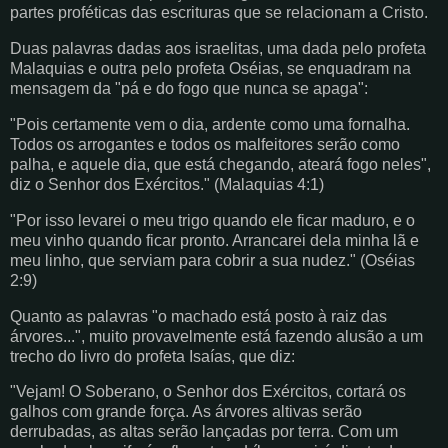
partes proféticas das escrituras que se relacionam a Cristo.
Duas palavras dadas aos israelitas, uma dada pelo profeta
Malaquias e outra pelo profeta Oséias, se enquadram na
mensagem da "pá e do fogo que nunca se apaga":
"Pois certamente vem o dia, ardente como uma fornalha.
Todos os arrogantes e todos os malfeitores serão como
palha, e aquele dia, que está chegando, ateará fogo neles",
diz o Senhor dos Exércitos." (Malaquias 4:1)
"Por isso levarei o meu trigo quando ele ficar maduro, e o
meu vinho quando ficar pronto. Arrancarei dela minha lã e
meu linho, que serviam para cobrir a sua nudez." (Oséias
2:9)
Quanto as palavras "o machado está posto à raiz das
árvores...", muito provavelmente está fazendo alusão a um
trecho do livro do profeta Isaías, que diz:
"Vejam! O Soberano, o Senhor dos Exércitos, cortará os
galhos com grande força. As árvores altivas serão
derrubadas, as altas serão lançadas por terra. Com um