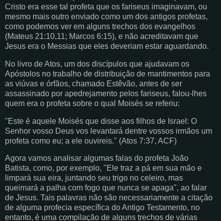
Cristo era esse tal profeta que os fariseus imaginavam, ou
mesmo mais outro enviado como um dos antigos profetas,
como podemos ver em alguns trechos dos evangelhos
(Mateus 21:10,11; Marcos 6:15), e não acreditavam que
Jesus era o Messias que eles deveriam estar aguardando.
No livro de Atos, um dos discípulos que ajudavam os
Apóstolos no trabalho de distribuição de mantimentos para
as viúvas e órfãos, chamado Estêvão, antes de ser
assassinado por apedrejamento pelos fariseus, falou-lhes
quem era o profeta sobre o qual Moisés se referiu:
"Este é aquele Moisés que disse aos filhos de Israel: O
Senhor vosso Deus vos levantará dentre vossos irmãos um
profeta como eu; a ele ouvireis." (Atos 7:37, ACF)
Agora vamos analisar algumas falas do profeta João
Batista, como, por exemplo, "Ele traz a pá em sua mão e
limpará sua eira, juntando seu trigo no celeiro, mas
queimará a palha com fogo que nunca se apaga", ao falar
de Jesus. Tais palavras não são necessariamente a citação
de alguma profecia específica do Antigo Testamento, no
entanto, é uma compilação de alguns trechos de várias