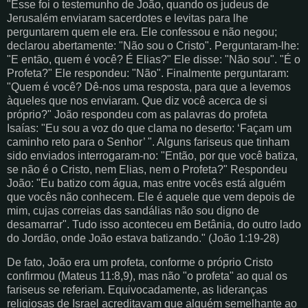
"Esse foi o testemunho de João, quando os judeus de
Jerusalém enviaram sacerdotes e levitas para lhe
perguntarem quem ele era. Ele confessou e não negou;
declarou abertamente: "Não sou o Cristo". Perguntaram-lhe:
"E então, quem é você? É Elias?" Ele disse: "Não sou". "É o
Profeta?" Ele respondeu: "Não". Finalmente perguntaram:
"Quem é você? Dê-nos uma resposta, para que a levemos
àqueles que nos enviaram. Que diz você acerca de si
próprio?" João respondeu com as palavras do profeta
Isaías: "Eu sou a voz do que clama no deserto: ‘Façam um
caminho reto para o Senhor’ ". Alguns fariseus que tinham
sido enviados interrogaram-no: "Então, por que você batiza,
se não é o Cristo, nem Elias, nem o Profeta?" Respondeu
João: "Eu batizo com água, mas entre vocês está alguém
que vocês não conhecem. Ele é aquele que vem depois de
mim, cujas correias das sandálias não sou digno de
desamarrar". Tudo isso aconteceu em Betânia, do outro lado
do Jordão, onde João estava batizando." (João 1:19-28)
De fato, João era um profeta, conforme o próprio Cristo
confirmou (Mateus 11:8,9), mas não "o profeta" ao qual os
fariseus se referiam. Equivocadamente, as lideranças
religiosas de Israel acreditavam que alguém semelhante ao