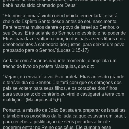
bebê havia sido chamado por Deus:
"Ele nunca tomará vinho nem bebida fermentada, e será
cheio do Espírito Santo desde antes do seu nascimento.
Fará retornar muitos dentre o povo de Israel ao Senhor, o
seu Deus. E irá adiante do Senhor, no espírito e no poder de
Elias, para fazer voltar o coração dos pais a seus filhos e os
desobedientes à sabedoria dos justos, para deixar um povo
preparado para o Senhor."(Lucas 1:15-17)
Ao falar com Zacarias naquele momento, o anjo cita um
trecho do livro do profeta Malaquias, que diz:
"Vejam, eu enviarei a vocês o profeta Elias antes do grande
e terrível dia do Senhor. Ele fará com que os corações dos
pais se voltem para seus filhos, e os corações dos filhos
para seus pais; do contrário eu virei e castigarei a terra com
maldição." (Malaquias 4:5,6)
Portanto, a missão de João Batista era preparar os israelitas
e também os prosélitos da fé judaica que estavam em Israel,
para receber a justificação de seus pecados a fim de
poderem entrar no Reino dos céus. Ele cumpria esse