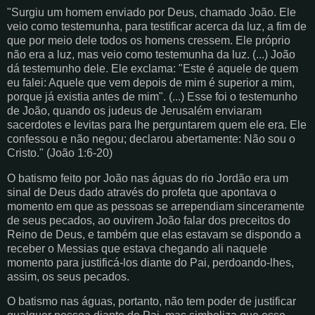
"Surgiu um homem enviado por Deus, chamado João. Ele
veio como testemunha, para testificar acerca da luz, a fim de
que por meio dele todos os homens cressem. Ele próprio
não era a luz, mas veio como testemunha da luz. (...) João
dá testemunho dele. Ele exclama: "Este é aquele de quem
eu falei: Aquele que vem depois de mim é superior a mim,
porque já existia antes de mim". (...) Esse foi o testemunho
de João, quando os judeus de Jerusalém enviaram
sacerdotes e levitas para lhe perguntarem quem ele era. Ele
confessou e não negou; declarou abertamente: Não sou o
Cristo." (João 1:6-20)
O batismo feito por João nas águas do rio Jordão era um
sinal de Deus dado através do profeta que apontava o
momento em que as pessoas se arrependiam sinceramente
de seus pecados, ao ouvirem João falar dos preceitos do
Reino de Deus, e também que elas estavam se dispondo a
receber o Messias que estava chegando ali naquele
momento para justificá-los diante do Pai, perdoando-lhes,
assim, os seus pecados.
O batismo nas águas, portanto, não tem poder de justificar