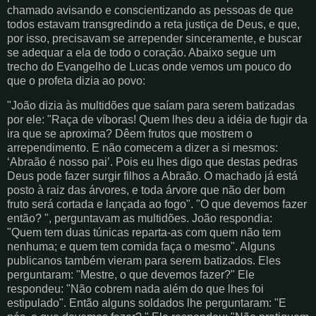
chamado avisando e conscientizando as pessoas de que
todos estavam transgredindo a reta justiça de Deus, e que,
por isso, precisavam se arrepender sinceramente, e buscar
se adequar a ela de todo o coração. Abaixo segue um
trecho do Evangelho de Lucas onde vemos um pouco do
que o profeta dizia ao povo:
"João dizia às multidões que saíam para serem batizadas
por ele: "Raça de víboras! Quem lhes deu a idéia de fugir da
ira que se aproxima? Dêem frutos que mostrem o
arrependimento. E não comecem a dizer a si mesmos:
‘Abraão é nosso pai’. Pois eu lhes digo que destas pedras
Deus pode fazer surgir filhos a Abraão. O machado já está
posto à raiz das árvores, e toda árvore que não der bom
fruto será cortada e lançada ao fogo". "O que devemos fazer
então? ", perguntavam as multidões. João respondia:
"Quem tem duas túnicas reparta-as com quem não tem
nenhuma; e quem tem comida faça o mesmo". Alguns
publicanos também vieram para serem batizados. Eles
perguntaram: "Mestre, o que devemos fazer?" Ele
respondeu: "Não cobrem nada além do que lhes foi
estipulado". Então alguns soldados lhe perguntaram: "E