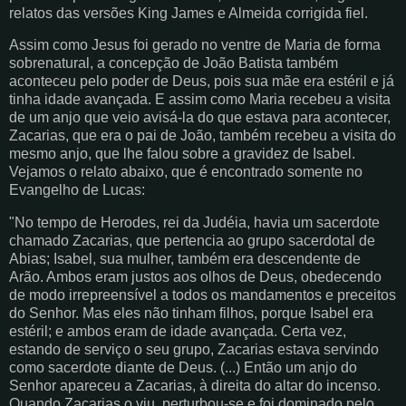
relatos das versões King James e Almeida corrigida fiel.
Assim como Jesus foi gerado no ventre de Maria de forma
sobrenatural, a concepção de João Batista também
aconteceu pelo poder de Deus, pois sua mãe era estéril e já
tinha idade avançada. E assim como Maria recebeu a visita
de um anjo que veio avisá-la do que estava para acontecer,
Zacarias, que era o pai de João, também recebeu a visita do
mesmo anjo, que lhe falou sobre a gravidez de Isabel.
Vejamos o relato abaixo, que é encontrado somente no
Evangelho de Lucas:
"No tempo de Herodes, rei da Judéia, havia um sacerdote
chamado Zacarias, que pertencia ao grupo sacerdotal de
Abias; Isabel, sua mulher, também era descendente de
Arão. Ambos eram justos aos olhos de Deus, obedecendo
de modo irrepreensível a todos os mandamentos e preceitos
do Senhor. Mas eles não tinham filhos, porque Isabel era
estéril; e ambos eram de idade avançada. Certa vez,
estando de serviço o seu grupo, Zacarias estava servindo
como sacerdote diante de Deus. (...) Então um anjo do
Senhor apareceu a Zacarias, à direita do altar do incenso.
Quando Zacarias o viu, perturbou-se e foi dominado pelo