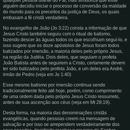
qualquer pessoa diante do Pai, mas simboliza que esse
alguém decidiu iniciar o processo de conversão da maldade
do mundo para os preceitos da justiça de Deus, os quais
embasam a fé cristã verdadeira.
No evangelho de João (Jo 3:22) consta a informação de que
Jesus Cristo também seguiu com o ritual de batismo,
fazendo descer às águas todos os que escolhiam seguí-lo, e
isso sugere que os doze apóstolos de Jesus foram todos
batizados por imersão, a maioria deles pelo próprio Jesus,
na região da Judéia. Dois deles, que seguiam o profeta
João Batista antes de seguirem a Cristo, certamente devem
ter sido batizados pelo profeta João, e um deles era André,
irmão de Pedro (veja em Jo 1:40)
Esse mesmo batismo por imersão continua sendo
tradicionalmente feito até hoje, porém, como cumprimento
de uma ordem dada pelo próprio Jesus Cristo ressurreto,
antes de sua ascenção aos céus (veja em Mt 28:19).
Desta forma, na maioria das denominações cristãs
evangélicas, quando pessoas creem na mensagem de
salvação e por isso se arrependem verdadeiramente dos