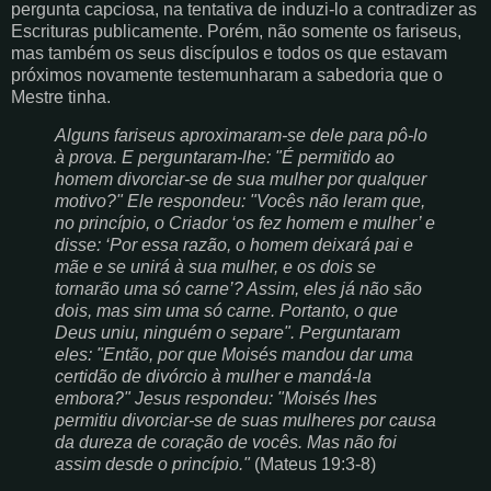
pergunta capciosa, na tentativa de induzi-lo a contradizer as
Escrituras publicamente. Porém, não somente os fariseus,
mas também os seus discípulos e todos os que estavam
próximos novamente testemunharam a sabedoria que o
Mestre tinha.
Alguns fariseus aproximaram-se dele para pô-lo
à prova. E perguntaram-lhe: "É permitido ao
homem divorciar-se de sua mulher por qualquer
motivo?" Ele respondeu: "Vocês não leram que,
no princípio, o Criador ‘os fez homem e mulher’ e
disse: ‘Por essa razão, o homem deixará pai e
mãe e se unirá à sua mulher, e os dois se
tornarão uma só carne’? Assim, eles já não são
dois, mas sim uma só carne. Portanto, o que
Deus uniu, ninguém o separe". Perguntaram
eles: "Então, por que Moisés mandou dar uma
certidão de divórcio à mulher e mandá-la
embora?" Jesus respondeu: "Moisés lhes
permitiu divorciar-se de suas mulheres por causa
da dureza de coração de vocês. Mas não foi
assim desde o princípio."
(Mateus 19:3-8)