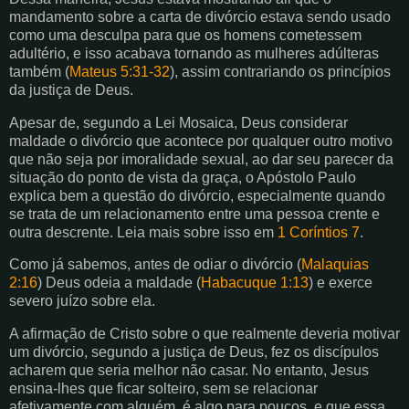
mandamento sobre a carta de divórcio estava sendo usado
como uma desculpa para que os homens cometessem
adultério, e isso acabava tornando as mulheres adúlteras
também (
Mateus 5:31-32
), assim contrariando os princípios
da justiça de Deus.
Apesar de, segundo a Lei Mosaica, Deus considerar
maldade o divórcio que acontece por qualquer outro motivo
que não seja por imoralidade sexual, ao dar seu parecer da
situação do ponto de vista da graça, o Apóstolo Paulo
explica bem a questão do divórcio, especialmente quando
se trata de um relacionamento entre uma pessoa crente e
outra descrente. Leia mais sobre isso em
1 Coríntios 7
.
Como já sabemos, antes de odiar o divórcio (
Malaquias
2:16
) Deus odeia a maldade (
Habacuque 1:13
) e exerce
severo juízo sobre ela.
A afirmação de Cristo sobre o que realmente deveria motivar
um divórcio, segundo a justiça de Deus, fez os discípulos
acharem que seria melhor não casar. No entanto, Jesus
ensina-lhes que ficar solteiro, sem se relacionar
afetivamente com alguém, é algo para poucos, e que essa