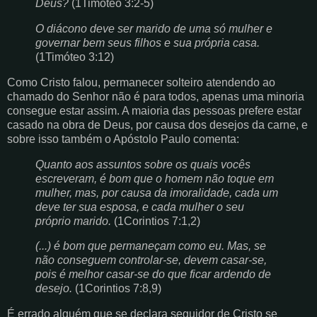
Deus?
(1Timóteo 3:2-5)
O diácono deve ser marido de uma só mulher e
governar bem seus filhos e sua própria casa.
(1Timóteo 3:12)
Como Cristo falou, permanecer solteiro atendendo ao
chamado do Senhor não é para todos, apenas uma minoria
consegue estar assim. A maioria das pessoas prefere estar
casado na obra de Deus, por causa dos desejos da carne, e
sobre isso também o Apóstolo Paulo comenta:
Quanto aos assuntos sobre os quais vocês
escreveram, é bom que o homem não toque em
mulher, mas, por causa da imoralidade, cada um
deve ter sua esposa, e cada mulher o seu
próprio marido.
(1Corintios 7:1,2)
(...) é bom que permaneçam como eu. Mas, se
não conseguem controlar-se, devem casar-se,
pois é melhor casar-se do que ficar ardendo de
desejo.
(1Corintios 7:8,9)
É errado alguém que se declara seguidor de Cristo se