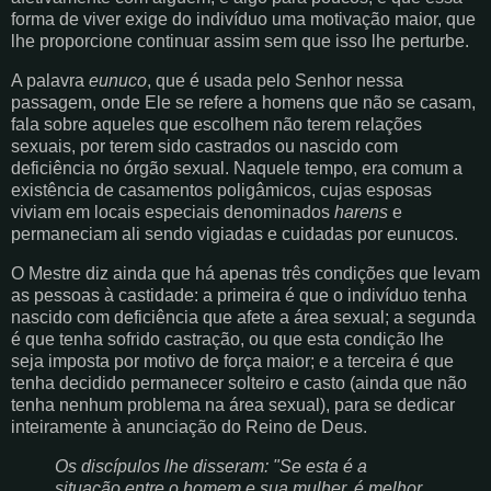
forma de viver exige do indivíduo uma motivação maior, que
lhe proporcione continuar assim sem que isso lhe perturbe.
A palavra
eunuco
, que é usada pelo Senhor nessa
passagem, onde Ele se refere a homens que não se casam,
fala sobre aqueles que escolhem não terem relações
sexuais, por terem sido castrados ou nascido com
deficiência no órgão sexual. Naquele tempo, era comum a
existência de casamentos poligâmicos, cujas esposas
viviam em locais especiais denominados
harens
e
permaneciam ali sendo vigiadas e cuidadas por eunucos.
O Mestre diz ainda que há apenas três condições que levam
as pessoas à castidade: a primeira é que o indivíduo tenha
nascido com deficiência que afete a área sexual; a segunda
é que tenha sofrido castração, ou que esta condição lhe
seja imposta por motivo de força maior; e a terceira é que
tenha decidido permanecer solteiro e casto (ainda que não
tenha nenhum problema na área sexual), para se dedicar
inteiramente à anunciação do Reino de Deus.
Os discípulos lhe disseram: "Se esta é a
situação entre o homem e sua mulher, é melhor