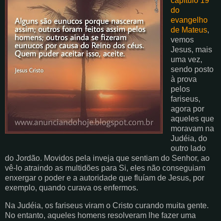
capítulo 19
do
evangelho
de Mateus
,
vemos
Jesus, mais
uma vez,
sendo posto
à prova
pelos
fariseus,
agora por
aqueles que
moravam na
Judéia, do
outro lado
do Jordão. Movidos pela inveja que sentiam do Senhor, ao
vê-lo atraindo as multidões para Si, eles não conseguiam
enxergar o poder e a autoridade que fluíam de Jesus, por
exemplo, quando curava os enfermos.
Na Judéia, os fariseus viram o Cristo curando muita gente.
No entanto, aqueles homens resolveram lhe fazer uma