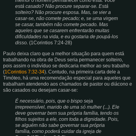
melhor o homem permanecer como está. Você
está casado? Não procure separar-se. Está
solteiro? Não procure esposa. Mas, se vier a
casar-se, não comete pecado; e, se uma virgem
se casar, também não comete pecado. Mas
aqueles que se casarem enfrentarão muitas
dificuldades na vida, e eu gostaria de poupá-los
disso.
(1Corintios 7:24-28)
Paulo deixa claro que a melhor situação para quem está
trabalhando na obra de Deus seria permanecer solteiro,
pois assim o indivíduo se dedicaria melhor ao seu trabalho
(
1Corintios 7:32-34
). Contudo, na primeira carta dele a
Timóteo, há uma recomendação especial para aqueles que
trabalham atendendo aos chamados de pastor ou diácono e
são casados ou desejam casar-se:
É necessário, pois, que o bispo seja
irrepreensível, marido de uma só mulher (...). Ele
deve governar bem sua própria família, tendo os
filhos sujeitos a ele, com toda a dignidade. Pois,
se alguém não sabe governar sua própria
família, como poderá cuidar da igreja de